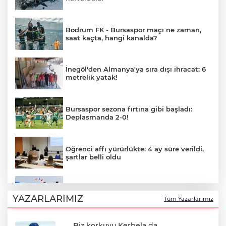
Bodrum FK - Bursaspor maçı ne zaman,
saat kaçta, hangi kanalda?
İnegöl'den Almanya'ya sıra dışı ihracat: 6
metrelik yatak!
Bursaspor sezona fırtına gibi başladı:
Deplasmanda 2-0!
Öğrenci affı yürürlükte: 4 ay süre verildi,
şartlar belli oldu
Bursa'da Ata Sporu coşkusu: 30. Rahvan
At yarışları düzenlendi!
YAZARLARIMIZ
Tüm Yazarlarımız
Biz korkuyu Kerbela da