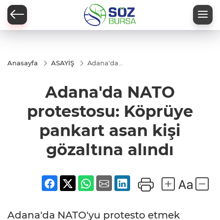
Anasayfa
ASAYİŞ
Adana'da
NATO
protestosu:
Adana'da NATO
Köprüye
pankart
asan kişi
protestosu: Köprüye
gözaltına
alındı
pankart asan kişi
gözaltına alındı
Adana'da NATO'yu protesto etmek