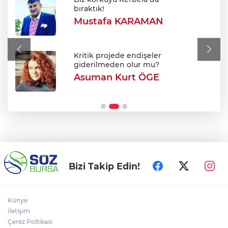
Haftaya yağmurla başlıyoruz: Bursa'da
bıraktık!
sıcaklıklar düşecek mi?
Mustafa KARAMAN
Habur Gümrük kapısı'nda 2026 yılının
rekoru kırıldı!
Kritik projede endişeler
giderilmeden olur mu?
Asuman Kurt ÖGE
Cezaevindeki Ömer Günel'den şok iddia:
"Tehdit ve iftira var!"
Bizi Takip Edin!
Künye
İletişim
Çerez Poltikası