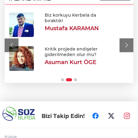
Biz korkuyu Kerbela da
BUSKİ duyurdu: Nilüfer'in iki
bıraktık!
mahallesinde 9 saatlik kesinti
Mustafa KARAMAN
Meclis'ten kabul edildi: Şehit ve gazi
maaşları iyileştirildi
Kritik projede endişeler
giderilmeden olur mu?
Asuman Kurt ÖGE
Bursa Festivali’nde 'Cimri' rüzgarı: Tam
not aldı!
Bizi Takip Edin!
Künye