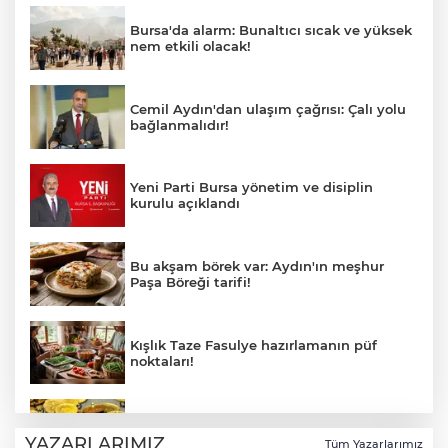
Bursa'da alarm: Bunaltıcı sıcak ve yüksek
nem etkili olacak!
Cemil Aydın'dan ulaşım çağrısı: Çalı yolu
bağlanmalıdır!
Yeni Parti Bursa yönetim ve disiplin
kurulu açıklandı
Bu akşam börek var: Aydın'ın meşhur
Paşa Böreği tarifi!
Kışlık Taze Fasulye hazırlamanın püf
noktaları!
5 Ağustos 2026 altın fiyatlarında son
durum!
YAZARLARIMIZ
Tüm Yazarlarımız