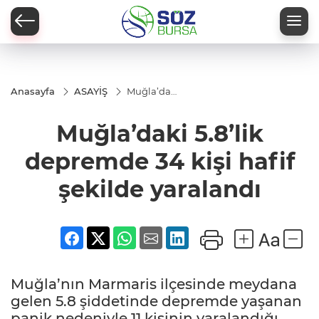
Anasayfa
ASAYİŞ
Muğla’daki
5.8’lik
depremde
Muğla’daki 5.8’lik
34 kişi hafif
şekilde
yaralandı
depremde 34 kişi hafif
şekilde yaralandı
Muğla’nın Marmaris ilçesinde meydana
gelen 5.8 şiddetinde depremde yaşanan
panik nedeniyle 11 kişinin yaralandığı