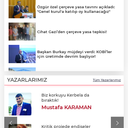
Özgür özel çerçeve yasa tavrını açıkladı:
"Genel kurul'a katılıp oy kullanacağız"
Cihat Gazi’den çerçeve yasa tepkisi!
Başkan Burkay müjdeyi verdi: KOBİ’ler
için üretimde devrim başlıyor!
Yıldırım'da çocuklar için bilim ve sanat
dolu yaz!
YAZARLARIMIZ
Tüm Yazarlarımız
Biz korkuyu Kerbela da
Alkol sonrası rahatsızlanan genç hayatını
bıraktık!
kaybetti
Mustafa KARAMAN
Tarhana yapmanın tam zamanı! Ağustos
güneşiyle gelen doğal probiyotik
Kritik projede endişeler