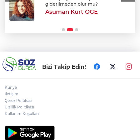
giderilmeden olur mu?
Asuman Kurt ÖGE
Efkan Ala: "Terörsüz Türkiye süreciyle
Türkiye Yüzyılı'na ilerleyeceğiz"
Bizi Takip Edin!
Künye
İletişim
Çerez Poltikası
Gizlilik Politikası
Kullanım Koşulları