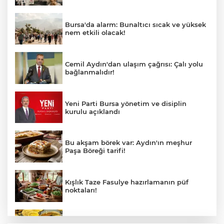
Bursa'da alarm: Bunaltıcı sıcak ve yüksek
nem etkili olacak!
Cemil Aydın'dan ulaşım çağrısı: Çalı yolu
bağlanmalıdır!
Yeni Parti Bursa yönetim ve disiplin
kurulu açıklandı
Bu akşam börek var: Aydın'ın meşhur
Paşa Böreği tarifi!
Kışlık Taze Fasulye hazırlamanın püf
noktaları!
5 Ağustos 2026 altın fiyatlarında son