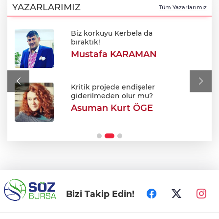
durum!
YAZARLARIMIZ
Tüm Yazarlarımız
Biz korkuyu Kerbela da
BUSKİ duyurdu: Nilüfer'in iki
bıraktık!
mahallesinde 9 saatlik kesinti
Mustafa KARAMAN
Meclis'ten kabul edildi: Şehit ve gazi
maaşları iyileştirildi
Kritik projede endişeler
giderilmeden olur mu?
Asuman Kurt ÖGE
Bursa Festivali’nde 'Cimri' rüzgarı: Tam
not aldı!
Bizi Takip Edin!