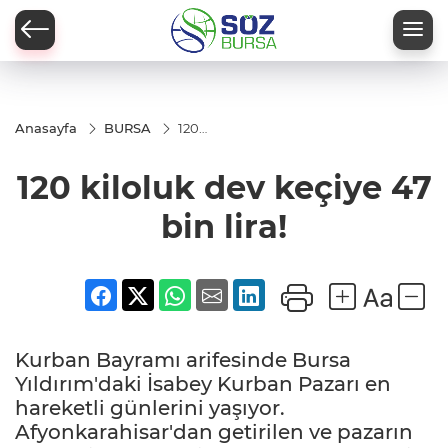
Anasayfa
BURSA
120
kiloluk
dev
120 kiloluk dev keçiye 47
keçiye
47 bin
lira!
bin lira!
Kurban Bayramı arifesinde Bursa
Yıldırım'daki İsabey Kurban Pazarı en
hareketli günlerini yaşıyor.
Afyonkarahisar'dan getirilen ve pazarın