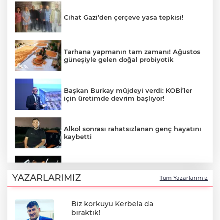
Cihat Gazi’den çerçeve yasa tepkisi!
Tarhana yapmanın tam zamanı! Ağustos
güneşiyle gelen doğal probiyotik
Başkan Burkay müjdeyi verdi: KOBİ’ler
için üretimde devrim başlıyor!
Alkol sonrası rahatsızlanan genç hayatını
kaybetti
Aslı Hünel 64. Uluslararası Bursa
Festivali'nde sahne aldı!
YAZARLARIMIZ
Tüm Yazarlarımız
Biz korkuyu Kerbela da
Müslim Sarı duyurdu: Menderes Belediye
bıraktık!
Başkanı İlkay Çiçek disipline sevk edildi