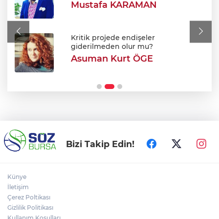
Mustafa KARAMAN
Uludağ'da orman yangını
Kritik projede endişeler
giderilmeden olur mu?
Asuman Kurt ÖGE
Efkan Ala: "Terörsüz Türkiye süreciyle
Türkiye Yüzyılı'na ilerleyeceğiz"
Bizi Takip Edin!
Künye
İletişim
Çerez Poltikası
Gizlilik Politikası
Kullanım Koşulları