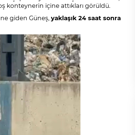
 konteynerin içine attıkları görüldü.
ine giden Güneş,
yaklaşık 24 saat sonra
Cihanşümul aptallık!
Abdullah ULUYURT