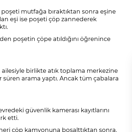
 poşeti mutfağa bıraktıktan sonra eşine
an eşi ise poşeti çöp zannederek
tı.
nden poşetin çöpe atıldığını öğrenince
ailesiyle birlikte atık toplama merkezine
er süren arama yaptı. Ancak tüm çabalara
ı
deki güvenlik kamerası kayıtlarını
rk etti.
yneri çöp kamyonuna boşalttıktan sonra,