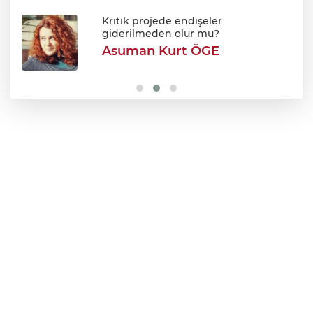
Tarhana yapmanın tam zamanı! Ağustos
güneşiyle gelen doğal probiyotik
Kritik projede endişeler
giderilmeden olur mu?
Asuman Kurt ÖGE
Efkan Ala: "Terörsüz Türkiye süreciyle
Türkiye Yüzyılı'na ilerleyeceğiz"