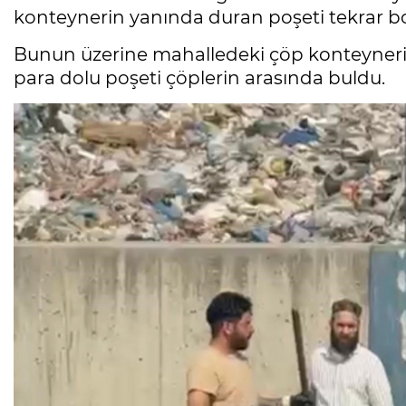
konteynerin yanında duran poşeti tekrar boş
Bunun üzerine mahalledeki çöp konteyner
para dolu poşeti çöplerin arasında buldu.
Mesele çöp değil, Bursa'nın
geleceği
Sibel BARUTCU