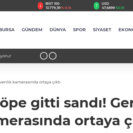
TRY
BIST 100
USD
33
%2,57
13.779,39
%-0,14
47,6899
%0,15
BURSA
GÜNDEM
DÜNYA
SPOR
SİYASET
EKON
syonu!
21:45 - Kalamış açıklarında rüzgâr me
‹
›
Regatta fırtına gibi başladı!
üvenlik kamerasında ortaya çıktı
çöpe gitti sandı! G
erasında ortaya ç