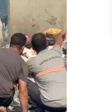
Gölgelerin anlamı!
İbrahim ÖGE