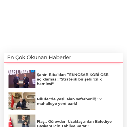
En Çok Okunan Haberler
Şahin Biba’dan TEKNOSAB KOBİ OSB
açıklaması: "Stratejik bir şehircilik
hamlesi"
Nilüfer'de yeşil alan seferberliği: 7
mahalleye yeni park!
Flaş... Görevden Uzaklaştırılan Belediye
Başkanı İçin Tahliye Kararı!