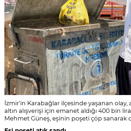
İzmir'in Karabağlar ilçesinde yaşanan olay,
altın alışverişi için emanet aldığı 400 bin l
Mehmet Güneş, eşinin poşeti çöp sanarak dı
Eşi poşeti atık sandı