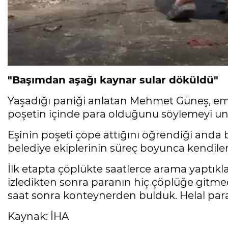
"Başımdan aşağı kaynar sular döküldü"
Yaşadığı paniği anlatan Mehmet Güneş, ema
poşetin içinde para olduğunu söylemeyi unu
Eşinin poşeti çöpe attığını öğrendiği anda 
belediye ekiplerinin süreç boyunca kendile
İlk etapta çöplükte saatlerce arama yaptıkl
izledikten sonra paranın hiç çöplüğe gitmedi
saat sonra konteynerden bulduk. Helal paray
Kaynak: İHA