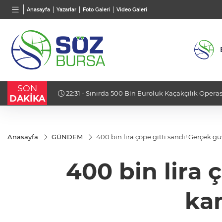
BGN
VND
GAU/
Anasayfa
Yazarlar
Foto Galeri
Video Galeri
27,9743
%-0,22
0,0018
%0,29
6.659,
SON
22:31 - Sınırda 500 Bin Euroluk Kaçakçılık Opera
DAKİKA
Anasayfa
GÜNDEM
400 bin lira çöpe gitti sandı! Gerçek g
400 bin lira 
kam