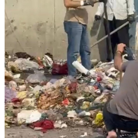
Ölüyor!
Uğur Ozan Özen