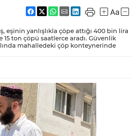
şinin yanlışlıkla çöpe attığı 400 bin lira
te 15 ton çöpü saatlerce aradı. Güvenlik
slında mahalledeki çöp konteynerinde