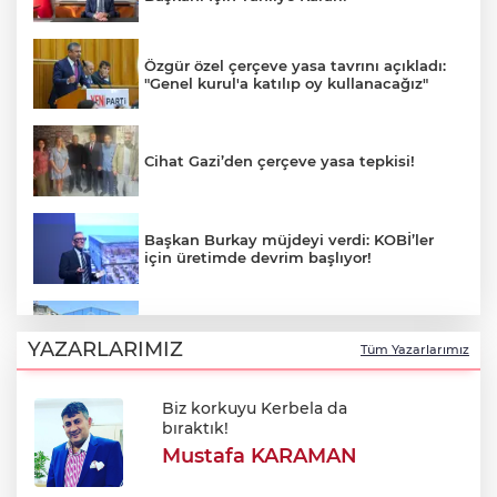
Özgür özel çerçeve yasa tavrını açıkladı:
"Genel kurul'a katılıp oy kullanacağız"
Cihat Gazi’den çerçeve yasa tepkisi!
Başkan Burkay müjdeyi verdi: KOBİ’ler
için üretimde devrim başlıyor!
Yıldırım'da çocuklar için bilim ve sanat
dolu yaz!
YAZARLARIMIZ
Tüm Yazarlarımız
Biz korkuyu Kerbela da
Alkol sonrası rahatsızlanan genç hayatını
bıraktık!
kaybetti
Mustafa KARAMAN