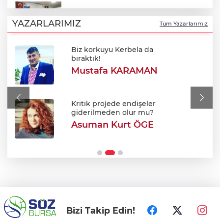
UNESCO Dünya Mirası Cumalıkızık’ta 10
günlük program sona erdi
YAZARLARIMIZ
Tüm Yazarlarımız
Biz korkuyu Kerbela da
Oktay Yılmaz: "Spor yapmayan çocuk
bıraktık!
kalmayacak"
Mustafa KARAMAN
Uluslararası Bursa Festivali minik
sanatseverlere kapılarını açtı
Kritik projede endişeler
giderilmeden olur mu?
Asuman Kurt ÖGE
Avukatlar arasındaki tartışma kanlı bitti
Bizi Takip Edin!