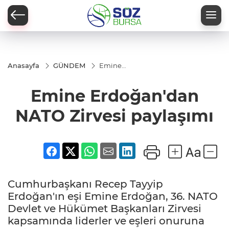
Anasayfa
GÜNDEM
Emine
Erdoğan'dan
NATO Zirvesi
Emine Erdoğan'dan
paylaşımı
NATO Zirvesi paylaşımı
Cumhurbaşkanı Recep Tayyip
Erdoğan'ın eşi Emine Erdoğan, 36. NATO
Devlet ve Hükümet Başkanları Zirvesi
kapsamında liderler ve eşleri onuruna