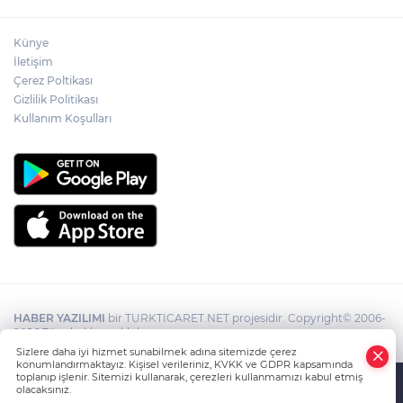
Künye
İletişim
Çerez Poltikası
Gizlilik Politikası
Kullanım Koşulları
HABER YAZILIMI
bir TURKTICARET.NET projesidir. Copyright© 2006-
2026 Tüm hakları saklıdır.
Sizlere daha iyi hizmet sunabilmek adına sitemizde çerez
konumlandırmaktayız. Kişisel verileriniz, KVKK ve GDPR kapsamında
toplanıp işlenir. Sitemizi kullanarak, çerezleri kullanmamızı kabul etmiş
olacaksınız.