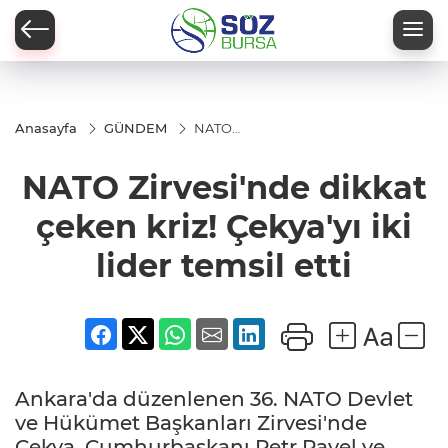
Anasayfa
GÜNDEM
NATO
Zirvesi'nde
dikkat
NATO Zirvesi'nde dikkat
çeken kriz!
Çekya'yı
iki lider
çeken kriz! Çekya'yı iki
temsil etti
lider temsil etti
Ankara'da düzenlenen 36. NATO Devlet
ve Hükümet Başkanları Zirvesi'nde
Çekya, Cumhurbaşkanı Petr Pavel ve