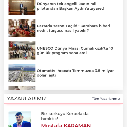
Dünyanın tek engelli kadın ralli
pilotundan Başkan Aydın’a ziyaret!
Pazarda sezonu açıldı: Kambara biberi
nedir, turşusu nasıl yapılır?
UNESCO Dünya Mirası Cumalıkızık’ta 10
günlük program sona erdi
Otomotiv ihracatı Temmuzda 3.5 milyar
doları aştı
Özkök: "Cumhurbaşkanına hakaret
aklımın ucundan bile geçmez"
YAZARLARIMIZ
Tüm Yazarlarımız
Biz korkuyu Kerbela da
Oktay Yılmaz: "Spor yapmayan çocuk
bıraktık!
kalmayacak"
Mustafa KARAMAN