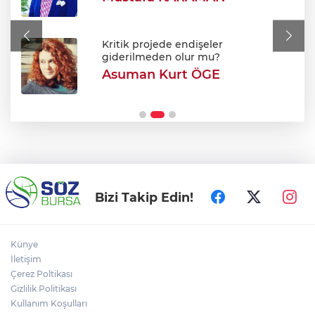
Avukatlar arasındaki tartışma kanlı bitti
Kritik projede endişeler
giderilmeden olur mu?
Asuman Kurt ÖGE
Şehir Hastanesi'nde otopark çilesi
Ağustos sonu bitiyor
Bizi Takip Edin!
Künye
İletişim
Çerez Poltikası
Gizlilik Politikası
Kullanım Koşulları