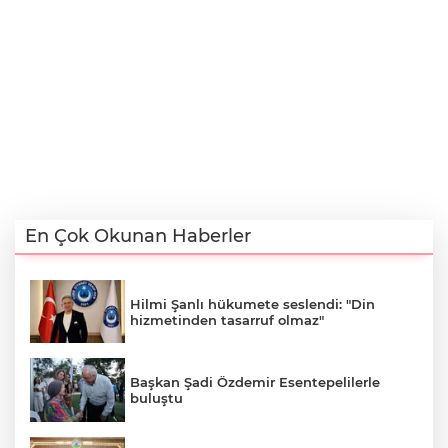
En Çok Okunan Haberler
Hilmi Şanlı hükumete seslendi: "Din
hizmetinden tasarruf olmaz"
Başkan Şadi Özdemir Esentepelilerle
buluştu