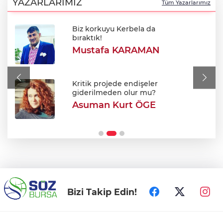
durum!
YAZARLARIMIZ
Tüm Yazarlarımız
Biz korkuyu Kerbela da
BUSKİ duyurdu: Nilüfer'in iki
bıraktık!
mahallesinde 9 saatlik kesinti
Mustafa KARAMAN
Meclis'ten kabul edildi: Şehit ve gazi
maaşları iyileştirildi
Kritik projede endişeler
giderilmeden olur mu?
Asuman Kurt ÖGE
Bursa Festivali’nde 'Cimri' rüzgarı: Tam
not aldı!
Bizi Takip Edin!