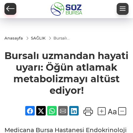
Anasayfa
SAĞLIK
Bursalı
uzmandan
hayati uyarı:
Bursalı uzmandan hayati
Öğün atlamak
metabolizmayı
altüst ediyor!
uyarı: Öğün atlamak
metabolizmayı altüst
ediyor!
Medicana Bursa Hastanesi Endokrinoloji