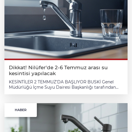
Dikkat! Nilüfer'de 2-6 Temmuz arası su
kesintisi yapılacak
KESİNTİLER 2 TEMMUZ'DA BAŞLIYOR BUSKİ Genel
Müdürlüğü İçme Suyu Dairesi Başkanlığı tarafından
yürütülecek çalışmalar kapsamında, mevcut içme suyu
hatlarında meydana gelebilecek arızaların önüne
geçilmesi hedefleniyor. Altyapı iyileştirme çalışmaları
nedeniyle Nilüfer ilçesine bağlı Çamlıca Mahallesi,
HABER
Kültür Mahallesi ve bu bölgelerin civarında su
kesintileri yaşanacak. 09.00 - 17.00 SAATLERİNE
DİKKAT! Yetkililer tarafından yapılan açıklamaya göre
kesintiler, 02 Temmuz 2026 Perşembe gününden