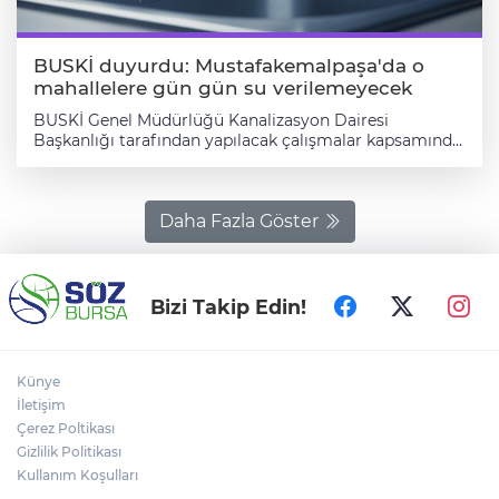
yaşamamaları adına 5 günlük süreç boyunca belirtilen
saatlerde su tüketimi konusunda tedbirli ve hazırlıklı
olmalarını önemle rica etti.
BUSKİ duyurdu: Mustafakemalpaşa'da o
mahallelere gün gün su verilemeyecek
BUSKİ Genel Müdürlüğü Kanalizasyon Dairesi
Başkanlığı tarafından yapılacak çalışmalar kapsamında
mevcut içme suyu hatlarında meydana gelebilecek
arızaların yaşanması durumunda; Mustafakemalpaşa
İlçesi, Cumhuriyet, Selimiye, Şeyhmüftü, Vıraca,
Atatürk, Çırpan ve Hamidiye Mahalleleri civarı muhtelif
Daha Fazla Göster
cadde ve sokaklarda, 02.06.2026 - 07.06.2026 tarihleri
arasında 09.00-18.00 saatleri arasında zaman zaman su
kesintisi yapılacaktır. Vatandaşlarımızın tedbirli olması
rica olunur.
Bizi Takip Edin!
Künye
İletişim
Çerez Poltikası
Gizlilik Politikası
Kullanım Koşulları