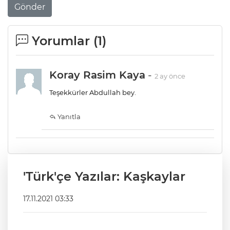
Gönder
Yorumlar (
1
)
Koray Rasim Kaya
-
2 ay önce
Teşekkürler Abdullah bey.
Yanıtla
'Türk'çe Yazılar: Kaşkaylar
17.11.2021 03:33