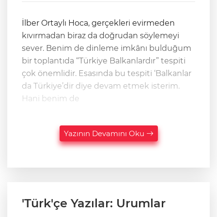
İlber Ortaylı Hoca, gerçekleri evirmeden
kıvırmadan biraz da doğrudan söylemeyi
sever. Benim de dinleme imkânı bulduğum
bir toplantıda “Türkiye Balkanlardır” tespiti
çok önemlidir. Esasında bu tespiti ‘Balkanlar
da Türkiye’dir diye devam etmek isterim.
Hani benim de
Yazının Devamını Oku
'Türk'çe Yazılar: Urumlar