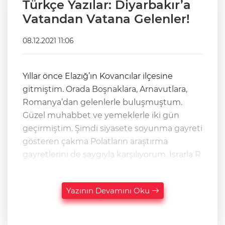
Türkçe Yazılar: Diyarbakır’a
Vatandan Vatana Gelenler!
08.12.2021 11:06
Yıllar önce Elazığ’ın Kovancılar ilçesine
gitmiştim. Orada Boşnaklara, Arnavutlara,
Romanya’dan gelenlerle buluşmuştum.
Güzel muhabbet ve yemeklerle iki gün
geçirmiştim. Şimdi siyasete soyunma gayreti
gösteren çakma Polatların araştırma
gayretlerini de saygıyla karşılıyorum. Israrla R
Yazının Devamını Oku