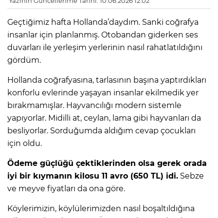
Yazının Güncellenme Tarihi: 10.06.2026 12:02
Geçtiğimiz hafta Hollanda’daydım. Sanki coğrafya
insanlar için planlanmış. Otobandan giderken ses
duvarları ile yerleşim yerlerinin nasıl rahatlatıldığını
gördüm.
Hollanda coğrafyasına, tarlasının başına yaptırdıkları
konforlu evlerinde yaşayan insanlar ekilmedik yer
bırakmamışlar. Hayvancılığı modern sistemle
yapıyorlar. Midilli at, ceylan, lama gibi hayvanları da
besliyorlar. Sorduğumda aldığım cevap çocukları
için oldu.
Ödeme güçlüğü çektiklerinden olsa gerek orada
iyi bir kıymanın kilosu 11 avro (650 TL) idi.
Sebze
ve meyve fiyatları da ona göre.
Köylerimizin, köylülerimizden nasıl boşaltıldığına