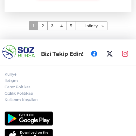
1
2
3
4
5
...
Infinity
»
Bizi Takip Edin!
Künye
İletişim
Çerez Poltikası
Gizlilik Politikası
Kullanım Koşulları