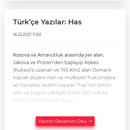
Türk’çe Yazılar: Has
16.12.2021 11:50
Kosova ve Arnavutluk arasında yer alan,
Jakova ve Prizren’den başlayıp Kökes
(Kukes)’e uzanan ve 745 Km2 alan Osmanlı
toprak düzeni olan ve mülkiyeti hükümdara
ait topraklar anlamı taşıyan “has”tan ismini
alan ve bugün yaklaşık 61 bin 500 nüfusa
sahip “Has Bölgesi&rdquo
Yazının Devamını Oku