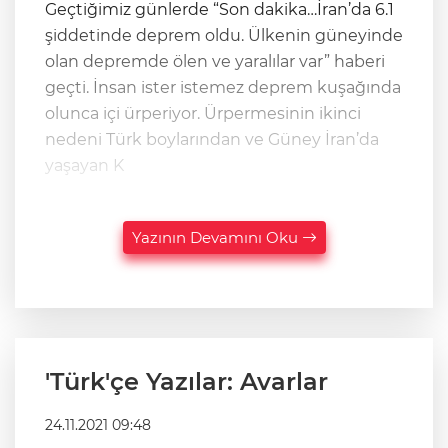
Geçtiğimiz günlerde “Son dakika…İran’da 6.1
şiddetinde deprem oldu. Ülkenin güneyinde
olan depremde ölen ve yaralılar var” haberi
geçti. İnsan ister istemez deprem kuşağında
olunca içi ürperiyor. Ürpermesinin ikinci
nedeni Türk boylarından ve Güney İran’da
yaşayan K
Yazının Devamını Oku
'Türk'çe Yazılar: Avarlar
24.11.2021 09:48