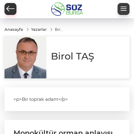
Anasayfa
Yazarlar
Birol
TAŞ
Birol TAŞ
<p>Bir toprak adam</p>
Monokültür orman anlayışı