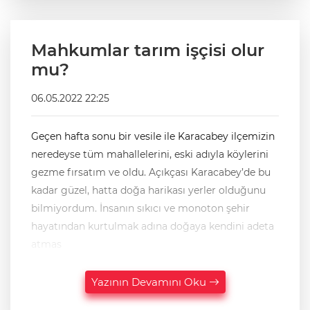
Mahkumlar tarım işçisi olur
mu?
06.05.2022 22:25
Geçen hafta sonu bir vesile ile Karacabey ilçemizin
neredeyse tüm mahallelerini, eski adıyla köylerini
gezme fırsatım ve oldu. Açıkçası Karacabey’de bu
kadar güzel, hatta doğa harikası yerler olduğunu
bilmiyordum. İnsanın sıkıcı ve monoton şehir
hayatından kurtulmak adına doğaya kendini adeta
atmas
Yazının Devamını Oku