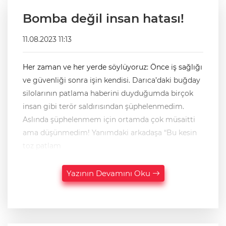
Bomba değil insan hatası!
11.08.2023 11:13
Her zaman ve her yerde söylüyoruz: Önce iş sağlığı
ve güvenliği sonra işin kendisi. Darıca’daki buğday
silolarının patlama haberini duyduğumda birçok
insan gibi terör saldırısından şüphelenmedim.
Aslında şüphelenmem için ortamda çok müsaitti
ama düşünmedim! Yanımdaki arkadaşa “Bu kesin
toz patlam
Yazının Devamını Oku