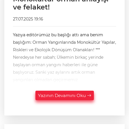
ve felaket!
27.07.2025 19:16
Yazıya editörümüz bu başlığı attı ama benim
başlığım: Orman Yangınlarında Monokültür Yapılar,
Riskleri ve Ekolojik Dönüşüm Olanakları! ***
Neredeyse her sabah; Ülkemin birkaç yerinde
başlayan orman yangını haberleri ile güne
başlıyoruz. Sanki yaz aylarını artık orman
yangınları olmadan geçirmemiz
Yazının Devamını Oku