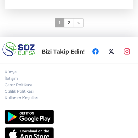
1
2
»
Bizi Takip Edin!
Künye
İletişim
Çerez Poltikası
Gizlilik Politikası
Kullanım Koşulları