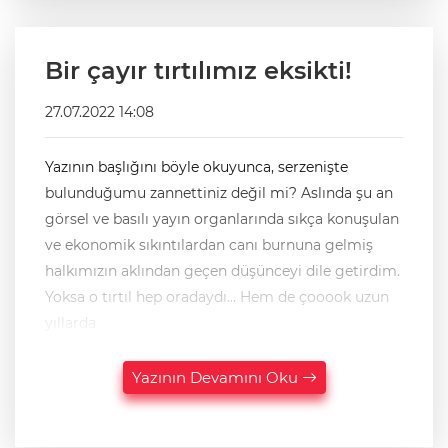
Bir çayır tırtılımız eksikti!
27.07.2022 14:08
Yazının başlığını böyle okuyunca, serzenişte
bulunduğumu zannettiniz değil mi? Aslında şu an
görsel ve basılı yayın organlarında sıkça konuşulan
ve ekonomik sıkıntılardan canı burnuna gelmiş
halkımızın aklından geçen düşünceyi dile getirdim.
Yoksa o tırtıl hep oradaydı… Hem de çooook uzun
yıllarda
Yazının Devamını Oku