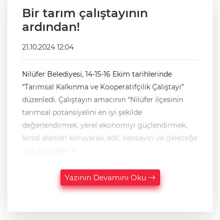
Bir tarım çalıştayının
ardından!
21.10.2024 12:04
Nilüfer Belediyesi, 14-15-16 Ekim tarihlerinde
“Tarımsal Kalkınma ve Kooperatifçilik Çalıştayı”
düzenledi. Çalıştayın amacının “Nilüfer ilçesinin
tarımsal potansiyelini en iyi şekilde
değerlendirmek, yerel ekonomiyi güçlendirmek,
kırsal alanları koruyarak, adil, kapsayıcı ve geleceğe
umutla bakan b
Yazının Devamını Oku