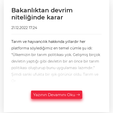
Bakanlıktan devrim
niteliğinde karar
21.12.2022 17:24
Tarım ve hayvancılık hakkında yıllardır her
platforma söylediğimiz en temel cümle şu idi:
“Ülkemizin bir tarım politikası yok. Gelişmiş birçok
devletin yaptığı gibi devletin bir an önce bir tarım
politikası oluşturup bunu uygulaması lazımdır.”
Şimdi sanki ufukta bir ışık görünür oldu. Tarım ve
Or
Yazının Devamını Oku