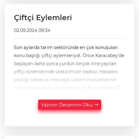
Çiftçi Eylemleri
02.09.2024 09:34
Son aylarda tarım sektöründe en çok konuşulan
konu başlığı çiftçi eylemleriydi. Önce Karacabey’de
başlayan daha sonra yurdun birçok iline yayılan
çiftçi eylemlerinde üreticimizin tepkisi; Hasadını
yaptığı sebze ve meyveye üretim maliyetlerinin
bile çok altında fiyat verilmesiydi. Hatırlarsanız 21
Yazının Devamını Oku