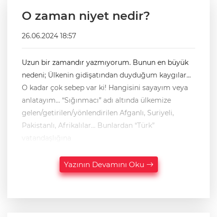
O zaman niyet nedir?
26.06.2024 18:57
Uzun bir zamandır yazmıyorum. Bunun en büyük
nedeni; Ülkenin gidişatından duyduğum kaygılar...
O kadar çok sebep var ki! Hangisini sayayım veya
anlatayım… “Sığınmacı” adı altında ülkemize
gelen/getirilen/yönlendirilen Afganlı, Suriyeli,
Pakistanlı, Afrikalılar… Bunlardan “Türk”
vatandaşlığına
Yazının Devamını Oku