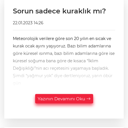
Sorun sadece kuraklık mı?
22.01.2023 14:26
Meteorolojik verilere göre son 20 yılın en sıcak ve
kurak ocak ayını yaşıyoruz. Bazı bilim adamlarına
göre küresel ısınma, bazı bilim adamlarına göre ise
küresel soğuma bana göre de kısaca “İklim
Değişikliği”nin acı reçetesini yaşamaya başladık.
Şimdi “yağmur yok” diye dertleniyoruz, yarın öbür
gün
Yazının Devamını Oku