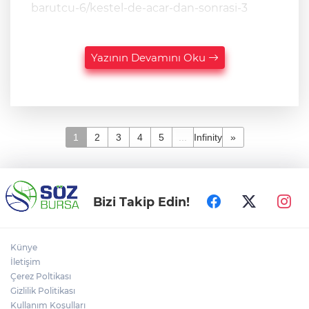
barutcu-6/kestel-de-acar-dan-sonrasi-3
Yazının Devamını Oku
1
2
3
4
5
...
Infinity
»
Bizi Takip Edin!
Künye
İletişim
Çerez Poltikası
Gizlilik Politikası
Kullanım Koşulları