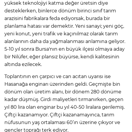
yüksek teknolojiyi katma değer üretsin diye
desteklerken, binlerce dönüm birinci sınıf tarım
arazisini fabrikalara feda ediyorsak, burada bir
planlama hatası var demektir. Yeni sanayi; yeni göç,
yeni konut, yeni trafik ve kaçınılmaz olarak tarım
alanlarının daha da yağmalanması anlamına geliyor.
5-10 yıl sonra Bursa'nın en büyük ilçesi olmaya aday
bir Nilüfer, eğer plansız büyürse, kendi kalitesinin
altında ezilecek.
Toplantının en çarpıcı ve can acıtan uyarısı ise
Hasanağa enginarı üzerinden geldi. Geçmişte bin
dönüm olan üretim alanı, bir dönem 280 dönüme
kadar düşmüş. Girdi maliyetleri tırmanırken, geçen
yıl 80 lira olan enginar bu yıl 40-50 liralara gerilemiş.
Çiftçi kazanamıyor. Çiftçi kazanamayınca, tarım
nüfusunun yaş ortalaması 60’ın üzerine çıkıyor ve
gençler toprağı terk ediyor.