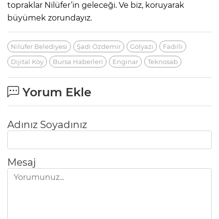
topraklar Nilüfer’in geleceği. Ve biz, koruyarak
büyümek zorundayız.
Nilüfer Belediyesi
Şadi Özdemir
Gölyazı
Fadıllı
Dijital Köy
Bursa Haberleri
Enginar
Teknosab
Yorum Ekle
Adınız Soyadınız
Mesaj