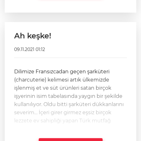
Ah keşke!
09.11.2021 01:12
Dilimize Fransızcadan geçen şarküteri
(charcuterie) kelimesi artık ülkemizde
işlenmiş et ve süt ürünleri satan birçok
işyerinin isim tabelasında yaygın bir şekilde
kullanılıyor. Oldu bitti şarküteri dükkanlarını
severim… İçeri girer girmez eşsiz birçok
lezzete ev sahipliği yapan Türk mutfağ