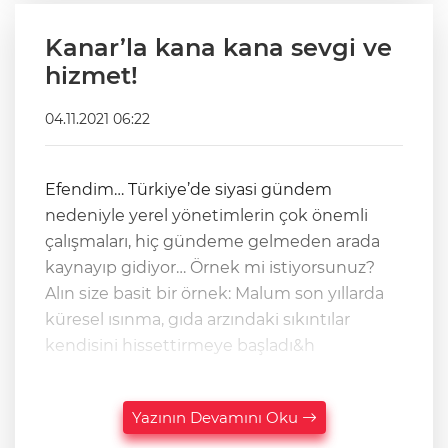
Kanar’la kana kana sevgi ve
hizmet!
04.11.2021 06:22
Efendim… Türkiye’de siyasi gündem
nedeniyle yerel yönetimlerin çok önemli
çalışmaları, hiç gündeme gelmeden arada
kaynayıp gidiyor… Örnek mi istiyorsunuz?
Alın size basit bir örnek: Malum son yıllarda
küresel ısınma, gıda arzındaki sıkıntılar
kendisini hissettirmeye başladı&h
Yazının Devamını Oku