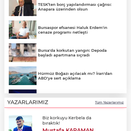
TESK’ten borç yapılandırması çağrısı:
Anapara üzerinden olsun
Bursaspor efsanesi Haluk Erdem'in
cenaze programı netleşti
Bursa'da korkutan yangın: Depoda
başladı apartmana sıçradı
Hürmüz Boğazı açılacak mı? İran'dan
ABD'ye sert açıklama
Bursa'da Perseid meteor yağmuru
heyecanı: Işıklar sönecek!
YAZARLARIMIZ
Tüm Yazarlarımız
Biz korkuyu Kerbela da
700. yıl coşkusu Keles'i sardı: Dev
bıraktık!
şenlikte unutulmaz gün!
Mustafa KARAMAN