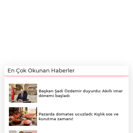
En Çok Okunan Haberler
Başkan Şadi Özdemir duyurdu: Akıllı imar
dönemi başladı
Pazarda domates ucuzladı: Kışlık sos ve
kurutma zamanı!