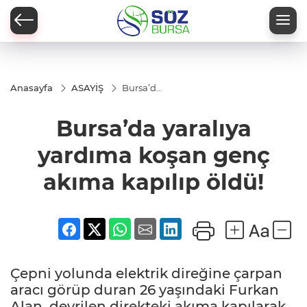
Anasayfa
ASAYİŞ
Bursa’da
yaralıya
yardıma
Bursa’da yaralıya
koşan
genç
akıma
yardıma koşan genç
kapılıp
öldü!
akıma kapılıp öldü!
Çepni yolunda elektrik direğine çarpan
aracı görüp duran 26 yaşındaki Furkan
Alan, devrilen direkteki akıma kapılarak