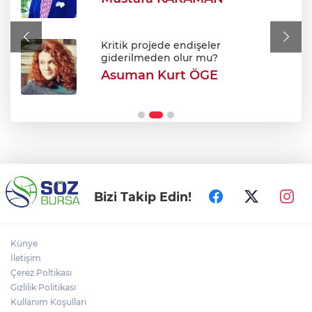
Bursa'da korkutan yangın: Alevler
Fabrikaya ulaşmadan söndürüldü
Kritik projede endişeler
giderilmeden olur mu?
Asuman Kurt ÖGE
Bursa’da Sunroof’lu cami ilgi odağı oldu!
Kumandayla açılan kubbeyle klimasız
serinlik
Bizi Takip Edin!
Künye
İletişim
Çerez Poltikası
Gizlilik Politikası
Kullanım Koşulları