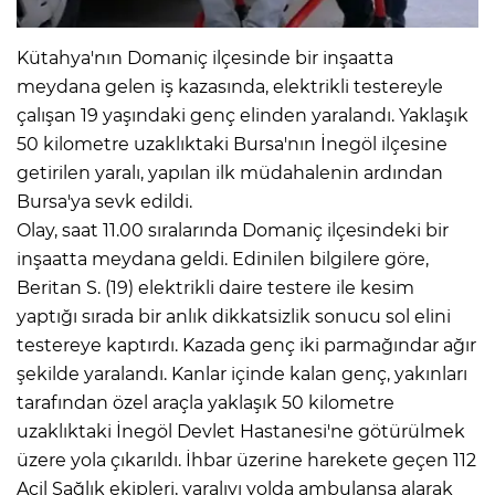
Kütahya'nın Domaniç ilçesinde bir inşaatta
meydana gelen iş kazasında, elektrikli testereyle
çalışan 19 yaşındaki genç elinden yaralandı. Yaklaşık
50 kilometre uzaklıktaki Bursa'nın İnegöl ilçesine
getirilen yaralı, yapılan ilk müdahalenin ardından
Bursa'ya sevk edildi.
Olay, saat 11.00 sıralarında Domaniç ilçesindeki bir
inşaatta meydana geldi. Edinilen bilgilere göre,
Beritan S. (19) elektrikli daire testere ile kesim
yaptığı sırada bir anlık dikkatsizlik sonucu sol elini
testereye kaptırdı. Kazada genç iki parmağındar ağır
şekilde yaralandı. Kanlar içinde kalan genç, yakınları
tarafından özel araçla yaklaşık 50 kilometre
uzaklıktaki İnegöl Devlet Hastanesi'ne götürülmek
üzere yola çıkarıldı. İhbar üzerine harekete geçen 112
Acil Sağlık ekipleri, yaralıyı yolda ambulansa alarak