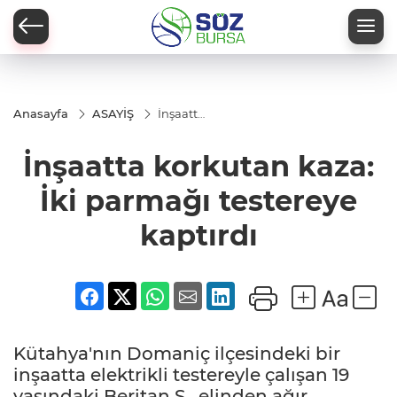
Anasayfa
ASAYİŞ
İnşaatta
korkutan
kaza: İki
İnşaatta korkutan kaza:
parmağı
testereye
kaptırdı
İki parmağı testereye
kaptırdı
Kütahya'nın Domaniç ilçesindeki bir
inşaatta elektrikli testereyle çalışan 19
yaşındaki Beritan S., elinden ağır