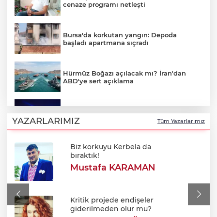
cenaze programı netleşti
Bursa'da korkutan yangın: Depoda
başladı apartmana sıçradı
Hürmüz Boğazı açılacak mı? İran'dan
ABD'ye sert açıklama
Bursa'da Perseid meteor yağmuru
heyecanı: Işıklar sönecek!
YAZARLARIMIZ
Tüm Yazarlarımız
Biz korkuyu Kerbela da
700. yıl coşkusu Keles'i sardı: Dev
bıraktık!
şenlikte unutulmaz gün!
Mustafa KARAMAN
Bursa'da korkutan yangın: Alevler
Fabrikaya ulaşmadan söndürüldü
Kritik projede endişeler
giderilmeden olur mu?