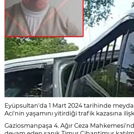
Eyüpsultan'da 1 Mart 2024 tarihinde meyda
Aci'nin yaşamını yitirdiği trafik kazasına il
Gaziosmanpaşa 4. Ağır Ceza Mahkemesi'nde
devam eden sanık Timur Cihantimur katılma