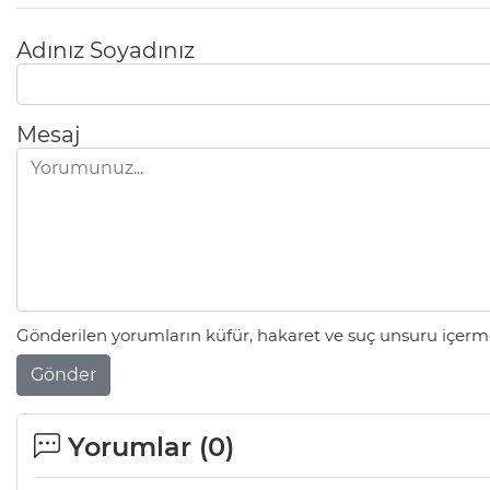
Adınız Soyadınız
Mesaj
Gönderilen yorumların küfür, hakaret ve suç unsuru içerme
Gönder
Mesele çöp değil, Bursa'nın
geleceği
Yorumlar (
0
)
Sibel BARUTCU