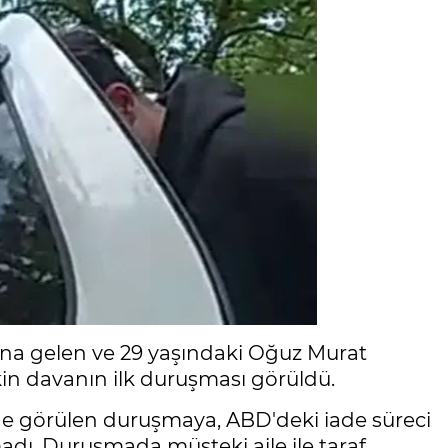
na gelen ve 29 yaşındaki Oğuz Murat
işkin davanın ilk duruşması görüldü.
 görülen duruşmaya, ABD'deki iade süreci
dı. Duruşmada müşteki aile ile taraf