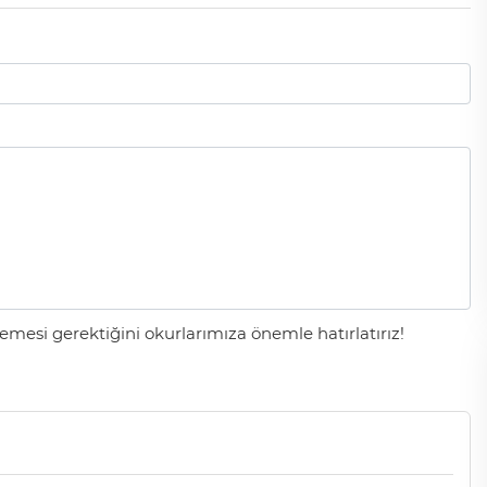
mesi gerektiğini okurlarımıza önemle hatırlatırız!
Cihanşümul aptallık!
Abdullah ULUYURT