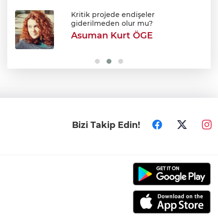
Bursa'da tavuk çiftliğinde yangın
Kritik projede endişeler
giderilmeden olur mu?
Asuman Kurt ÖGE
Erdoğan: Terör tehdidinden kalıcı olarak
kurtulacağız
Bizi Takip Edin!