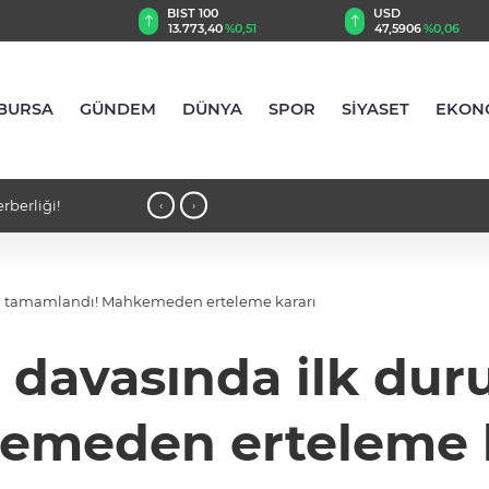
TRY
BIST 100
USD
38
%0,76
13.773,40
%0,51
47,5906
%0,06
BURSA
GÜNDEM
DÜNYA
SPOR
SİYASET
EKON
rberliği!
12:12 - Alanyurt yüzme havuzunda ya
‹
›
a tamamlandı! Mahkemeden erteleme kararı
 davasında ilk du
emeden erteleme k