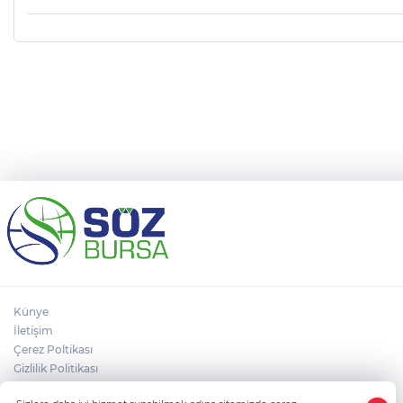
Ölüyor!
Uğur Ozan Özen
Künye
İletişim
Çerez Poltikası
Gizlilik Politikası
×
Kullanım Koşulları