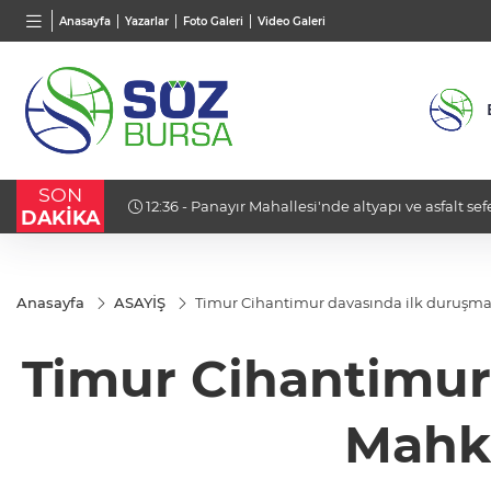
BGN
VND
GAU/
Anasayfa
Yazarlar
Foto Galeri
Video Galeri
28,0626
%0,37
0,0018
%0,23
6.545,
SON
12:36 - Panayır Mahallesi'nde altyapı ve asfalt sefe
DAKİKA
Anasayfa
ASAYİŞ
Timur Cihantimur davasında ilk duruşm
Timur Cihantimur
Mahk