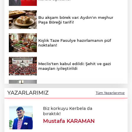
Bu akşam börek var: Aydın'ın meşhur
Paşa Böreği tarifi!
Kışlık Taze Fasulye hazırlamanın püf
noktaları!
Meclis'ten kabul edildi: Şehit ve gazi
maaşları iyileştirildi
Mimarlardan ruhsat süreçlerinde kanun
dışı ücret taleplerine ilişkin açıklama
YAZARLARIMIZ
Tüm Yazarlarımız
Biz korkuyu Kerbela da
Bursa Festivali’nde 'Cimri' rüzgarı: Tam
bıraktık!
not aldı!
Mustafa KARAMAN