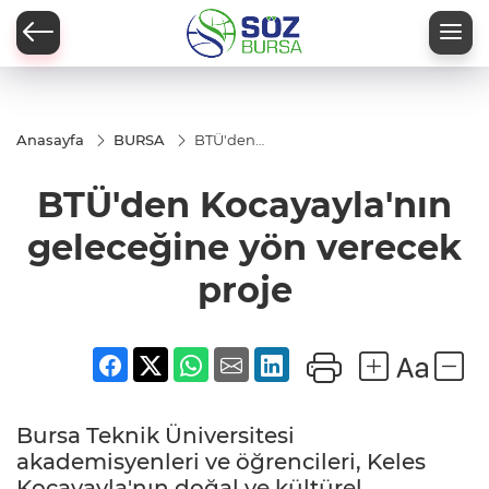
Anasayfa
BURSA
BTÜ'den
Kocayayla'nın
geleceğine
BTÜ'den Kocayayla'nın
yön verecek
proje
geleceğine yön verecek
proje
Bursa Teknik Üniversitesi
akademisyenleri ve öğrencileri, Keles
Kocayayla'nın doğal ve kültürel