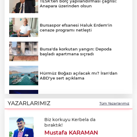
TESK’ten borç yapılandırması çağrısı:
Anapara üzerinden olsun
Bursaspor efsanesi Haluk Erdem'in
cenaze programı netleşti
Bursa'da korkutan yangın: Depoda
başladı apartmana sıçradı
Hürmüz Boğazı açılacak mı? İran'dan
ABD'ye sert açıklama
Bursa'da Perseid meteor yağmuru
heyecanı: Işıklar sönecek!
YAZARLARIMIZ
Tüm Yazarlarımız
Biz korkuyu Kerbela da
700. yıl coşkusu Keles'i sardı: Dev
bıraktık!
şenlikte unutulmaz gün!
Mustafa KARAMAN