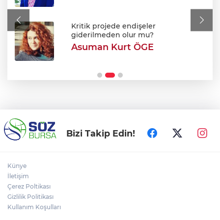
Bursa'da korkutan yangın: Alevler
Fabrikaya ulaşmadan söndürüldü
Kritik projede endişeler
giderilmeden olur mu?
Asuman Kurt ÖGE
Bursa’da Sunroof’lu cami ilgi odağı oldu!
Kumandayla açılan kubbeyle klimasız
serinlik
Bizi Takip Edin!
Künye
İletişim
Çerez Poltikası
Gizlilik Politikası
Kullanım Koşulları