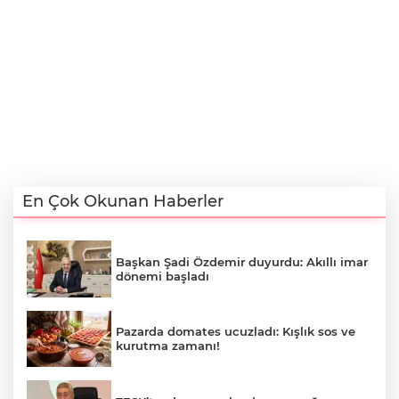
En Çok Okunan Haberler
Başkan Şadi Özdemir duyurdu: Akıllı imar
dönemi başladı
Pazarda domates ucuzladı: Kışlık sos ve
kurutma zamanı!