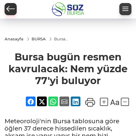
Anasayfa
BURSA
Bursa
bugün
resmen
Bursa bugün resmen
kavrulacak:
Nem
yüzde 77'yi
kavrulacak: Nem yüzde
buluyor
77'yi buluyor
Meteoroloji'nin Bursa tablosuna göre
öğlen 37 derece hissedilen sıcaklık,
akşam ise yapış yapış bir nem bizi