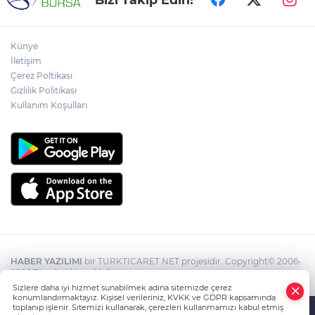
Künye
İletişim
Çerez Poltikası
Gizlilik Politikası
Kullanım Koşulları
HABER YAZILIMI
bir TURKTICARET.NET projesidir. Copyright© 2006-
2026 Tüm hakları saklıdır.
Sizlere daha iyi hizmet sunabilmek adına sitemizde çerez
konumlandırmaktayız. Kişisel verileriniz, KVKK ve GDPR kapsamında
toplanıp işlenir. Sitemizi kullanarak, çerezleri kullanmamızı kabul etmiş