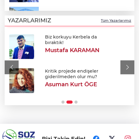
Yıldırım'da çocuklar için bilim ve sanat
dolu yaz!
YAZARLARIMIZ
Tüm Yazarlarımız
Biz korkuyu Kerbela da
Alkol sonrası rahatsızlanan genç hayatını
bıraktık!
kaybetti
Mustafa KARAMAN
Tarhana yapmanın tam zamanı! Ağustos
güneşiyle gelen doğal probiyotik
Kritik projede endişeler
giderilmeden olur mu?
Asuman Kurt ÖGE
Efkan Ala: "Terörsüz Türkiye süreciyle
Türkiye Yüzyılı'na ilerleyeceğiz"
Bizi Takip Edin!