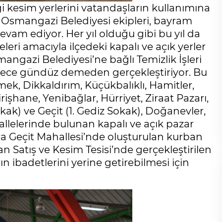
i kesim yerlerini vatandaşların kullanımına
en Osmangazi Belediyesi ekipleri, bayram
vam ediyor. Her yıl olduğu gibi bu yıl da
leri amacıyla ilçedeki kapalı ve açık yerler
angazi Belediyesi’ne bağlı Temizlik İşleri
i gece gündüz demeden gerçekleştiriyor. Bu
ek, Dikkaldırım, Küçükbalıklı, Hamitler,
rişhane, Yenibağlar, Hürriyet, Ziraat Pazarı,
kak) ve Geçit (1. Gediz Sokak), Doğanevler,
llelerinde bulunan kapalı ve açık pazar
ıra Geçit Mahallesi’nde oluşturulan kurban
n Satış ve Kesim Tesisi’nde gerçekleştirilen
ın ibadetlerini yerine getirebilmesi için
Cihanşümul aptallık!
Abdullah ULUYURT