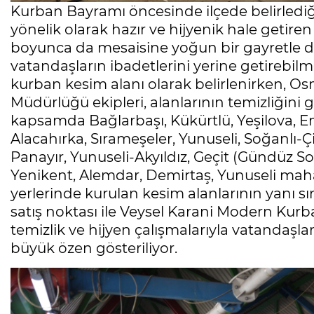
Kurban Bayramı öncesinde ilçede belirlediğ
yönelik olarak hazır ve hijyenik hale getir
boyunca da mesaisine yoğun bir gayretle de
vatandaşların ibadetlerini yerine getirebilme
kurban kesim alanı olarak belirlenirken, Osm
Müdürlüğü ekipleri, alanlarının temizliğin
kapsamda Bağlarbaşı, Kükürtlü, Yeşilova, Em
Alacahırka, Sırameşeler, Yunuseli, Soğanlı-Çi
Panayır, Yunuseli-Akyıldız, Geçit (Gündüz So
Yenikent, Alemdar, Demirtaş, Yunuseli maha
yerlerinde kurulan kesim alanlarının yanı s
satış noktası ile Veysel Karani Modern Kurba
temizlik ve hijyen çalışmalarıyla vatandaşlar
büyük özen gösteriliyor.
Mesele çöp değil, Bursa'nın
geleceği
Sibel BARUTCU