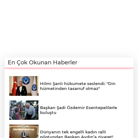
En Çok Okunan Haberler
Hilmi Şanlı hükumete seslendi: "Din
hizmetinden tasarruf olmaz"
Başkan Şadi Özdemir Esentepelilerle
buluştu
Dünyanın tek engelli kadın ralli
pilotundan Başkan Aydın’a ziyaret!