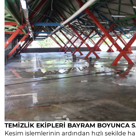
Ölüyor!
Uğur Ozan Özen
TEMİZLİK EKİPLERİ BAYRAM BOYUNCA 
Kesim işlemlerinin ardından hızlı şekilde h