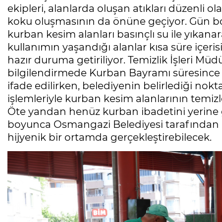
ekipleri, alanlarda oluşan atıkları düzenli 
koku oluşmasının da önüne geçiyor. Gün b
kurban kesim alanları basınçlı su ile yıkanar
kullanımın yaşandığı alanlar kısa süre içer
hazır duruma getiriliyor. Temizlik İşleri Müd
bilgilendirmede Kurban Bayramı süresince 7
ifade edilirken, belediyenin belirlediği no
işlemleriyle kurban kesim alanlarının temizle
Öte yandan henüz kurban ibadetini yerine 
boyunca Osmangazi Belediyesi tarafından b
hijyenik bir ortamda gerçekleştirebilecek.