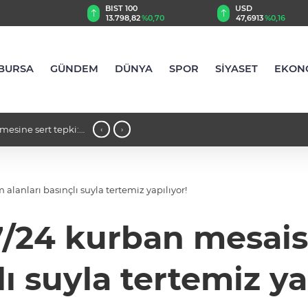
TRY
BIST 100
USD
,90
%0,77
13.798,82
%0,70
47,6913
%0,16
BURSA
GÜNDEM
DÜNYA
SPOR
SİYASET
EKON
mesine sert tepki:
23:34 - Şahin Biba’dan TEKNOSAB KOBİ
‹
›
şehircilik hamlesi"
lanları basınçlı suyla tertemiz yapılıyor!
24 kurban mesaisi
ı suyla tertemiz ya