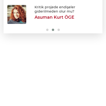
Avukatlar arasındaki tartışma kanlı bitti
Kritik projede endişeler
giderilmeden olur mu?
Asuman Kurt ÖGE
Şehir Hastanesi'nde otopark çilesi
Ağustos sonu bitiyor