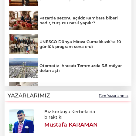
Pazarda sezonu açıldı: Kambara biberi
nedir, turşusu nasıl yapılır?
UNESCO Dünya Mirası Cumalıkızık’ta 10
günlük program sona erdi
Otomotiv ihracatı Temmuzda 3.5 milyar
doları aştı
Özkök: "Cumhurbaşkanına hakaret
aklımın ucundan bile geçmez"
YAZARLARIMIZ
Tüm Yazarlarımız
Biz korkuyu Kerbela da
Oktay Yılmaz: "Spor yapmayan çocuk
bıraktık!
kalmayacak"
Mustafa KARAMAN