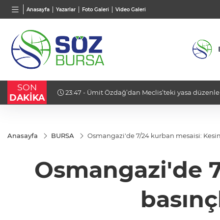
BGN
VND
GAU/
Anasayfa
Yazarlar
Foto Galeri
Video Galeri
27,9743
%-0,22
0,0018
%0,22
6.542
SON
Tahliye
23:47 - Ümit Özdağ’dan Meclis’teki yasa düzenle
DAKİKA
"PKK ile barış yapılmaz!"
Anasayfa
BURSA
Osmangazi'de 7/24 kurban mesaisi: Kesim a
Osmangazi'de 7/
basınçl