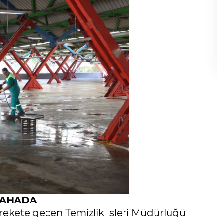
Gölgelerin anlamı!
İbrahim ÖGE
SAHADA
arekete geçen Temizlik İşleri Müdürlüğü