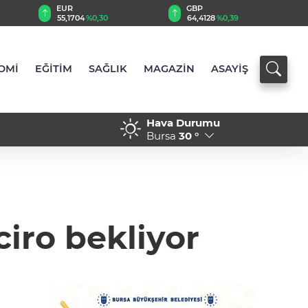
EUR
GBP
55,1704
%0,30
64,4128
%0,39
OMİ
EĞİTİM
SAĞLIK
MAGAZİN
ASAYİŞ
Hava Durumu
nabzını sahada tuttu
17:15 - ‘’Eskişehir'de yaşıy
Bursa
30 °
ciro bekliyor