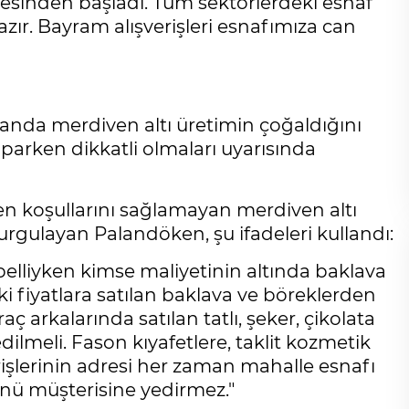
cesinden başladı. Tüm sektörlerdeki esnaf
ır. Bayram alışverişleri esnafımıza can
alanda merdiven altı üretimin çoğaldığını
aparken dikkatli olmaları uyarısında
yen koşullarını sağlamayan merdiven altı
vurgulayan Palandöken, şu ifadeleri kullandı:
ı belliyken kimse maliyetinin altında baklava
Cihanşümul aptallık!
i fiyatlara satılan baklava ve böreklerden
Abdullah ULUYURT
ç arkalarında satılan tatlı, şeker, çikolata
ilmeli. Fason kıyafetlere, taklit kozmetik
rişlerinin adresi her zaman mahalle esnafı
Gölgelerin anlamı!
nü müşterisine yedirmez."
İbrahim ÖGE