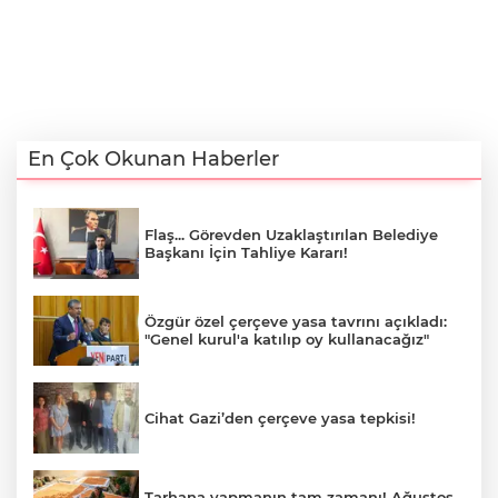
En Çok Okunan Haberler
Flaş... Görevden Uzaklaştırılan Belediye
Başkanı İçin Tahliye Kararı!
Özgür özel çerçeve yasa tavrını açıkladı:
"Genel kurul'a katılıp oy kullanacağız"
Cihat Gazi’den çerçeve yasa tepkisi!
Tarhana yapmanın tam zamanı! Ağustos