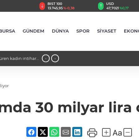
TRY
BIST 100
USD
19
%2,70
13.745,95
%-0,38
47,7021
%0,17
BURSA
GÜNDEM
DÜNYA
SPOR
SİYASET
EKON
süren kadın intihar
17:28 - Başkan Aydın Osmangazi’nin 
‹
›
liyor
da 30 milyar lira 