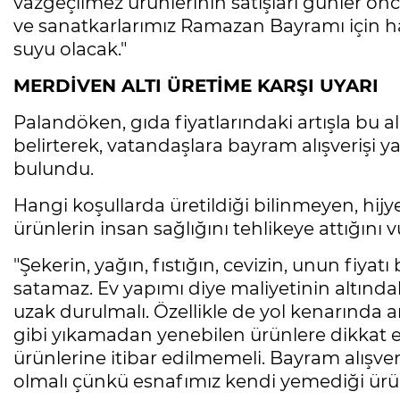
vazgeçilmez ürünlerinin satışları günler ön
ve sanatkarlarımız Ramazan Bayramı için haz
suyu olacak."
MERDİVEN ALTI ÜRETİME KARŞI UYARI
Palandöken, gıda fiyatlarındaki artışla bu 
belirterek, vatandaşlara bayram alışverişi y
bulundu.
Hangi koşullarda üretildiği bilinmeyen, hij
ürünlerin insan sağlığını tehlikeye attığını 
"Şekerin, yağın, fıstığın, cevizin, unun fiyat
Mesele çöp değil, Bursa'nın
satamaz. Ev yapımı diye maliyetinin altındak
geleceği
uzak durulmalı. Özellikle de yol kenarında ara
Sibel BARUTCU
gibi yıkamadan yenebilen ürünlere dikkat ed
ürünlerine itibar edilmemeli. Bayram alışve
Ölüyor!
Uğur Ozan Özen
olmalı çünkü esnafımız kendi yemediği ürü