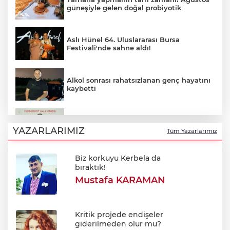
güneşiyle gelen doğal probiyotik
Aslı Hünel 64. Uluslararası Bursa
Festivali'nde sahne aldı!
Alkol sonrası rahatsızlanan genç hayatını
kaybetti
Müslim Sarı duyurdu: Menderes Belediye
Başkanı İlkay Çiçek disipline sevk edildi
YAZARLARIMIZ
Tüm Yazarlarımız
Biz korkuyu Kerbela da
Uludağ'da orman yangını
bıraktık!
Mustafa KARAMAN
Efkan Ala: "Terörsüz Türkiye süreciyle
Türkiye Yüzyılı'na ilerleyeceğiz"
Kritik projede endişeler
giderilmeden olur mu?