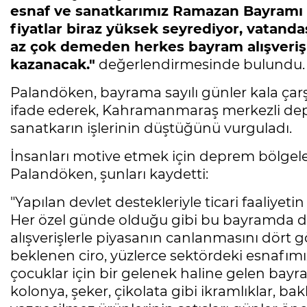
esnaf ve sanatkarımız Ramazan Bayramı içi
fiyatlar biraz yüksek seyrediyor, vatand
az çok demeden herkes bayram alışveriş
kazanacak."
değerlendirmesinde bulundu.
Palandöken, bayrama sayılı günler kala çarş
ifade ederek, Kahramanmaraş merkezli depr
sanatkarın işlerinin düştüğünü vurguladı.
İnsanları motive etmek için deprem bölgele
Palandöken, şunları kaydetti:
"Yapılan devlet destekleriyle ticari faaliyet
Her özel günde olduğu gibi bu bayramda da
alışverişlerle piyasanın canlanmasını dört göz
beklenen ciro, yüzlerce sektördeki esnafım
çocuklar için bir gelenek haline gelen bayram
kolonya, şeker, çikolata gibi ikramlıklar, b