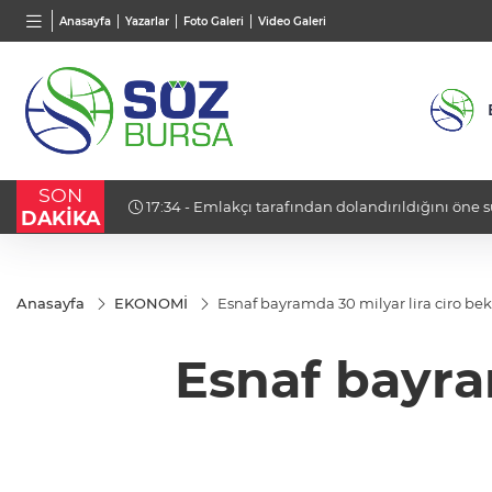
BGN
VND
GAU/
Anasayfa
Yazarlar
Foto Galeri
Video Galeri
27,9743
%-0,22
0,0018
%0,35
6.668,
SON
ev hapsi’
17:34 - Emlakçı tarafından dolandırıldığını öne 
DAKİKA
girişiminde bulundu
Anasayfa
EKONOMİ
Esnaf bayramda 30 milyar lira ciro bek
Esnaf bayram