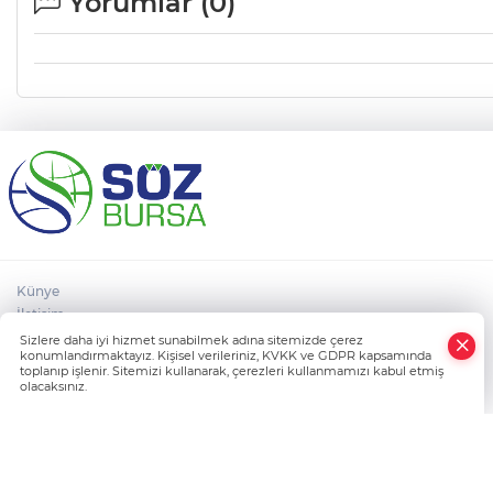
Yorumlar (
0
)
Künye
İletişim
×
Çerez Poltikası
Sizlere daha iyi hizmet sunabilmek adına sitemizde çerez
Whatsapp
konumlandırmaktayız. Kişisel verileriniz, KVKK ve GDPR kapsamında
Gizlilik Politikası
toplanıp işlenir. Sitemizi kullanarak, çerezleri kullanmamızı kabul etmiş
Kullanım Koşulları
olacaksınız.
HABER YAZILIMI
bir TURKTICARET.NET projesidir. Copyright© 2006-2026