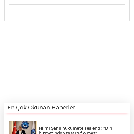
En Çok Okunan Haberler
Hilmi Şanlı hükumete seslendi: "Din
hizmetinden tasarruf olmaz"