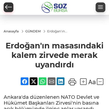
Anasayfa
GÜNDEM
Erdoğan'ın
masasındaki
kalem
Erdoğan'ın masasındaki
zirvede
merak
uyandırdı
kalem zirvede merak
uyandırdı
Ankara'da düzenlenen NATO Devlet ve
Hükümet Başkanları Zirvesi'nin basına
açık bölümünde ilginç anlar yaşandı.