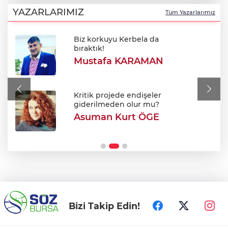
Özkök: "Cumhurbaşkanına hakaret
aklımın ucundan bile geçmez"
YAZARLARIMIZ
Tüm Yazarlarımız
Biz korkuyu Kerbela da
Oktay Yılmaz: "Spor yapmayan çocuk
bıraktık!
kalmayacak"
Mustafa KARAMAN
Avukatlar arasındaki tartışma kanlı bitti
Kritik projede endişeler
giderilmeden olur mu?
Asuman Kurt ÖGE
Şehir Hastanesi'nde otopark çilesi
Ağustos sonu bitiyor
Bizi Takip Edin!