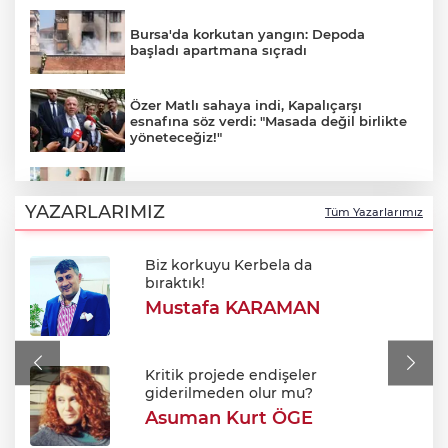
Bursa'da korkutan yangın: Depoda
başladı apartmana sıçradı
Özer Matlı sahaya indi, Kapalıçarşı
esnafına söz verdi: "Masada değil birlikte
yöneteceğiz!"
Bursaspor efsanesi Haluk Erdem'in
cenaze programı netleşti
YAZARLARIMIZ
Tüm Yazarlarımız
Biz korkuyu Kerbela da
Sınırda 500 Bin Euroluk Kaçakçılık
bıraktık!
Operasyonu!
Mustafa KARAMAN
700. yıl coşkusu Keles'i sardı: Dev
şenlikte unutulmaz gün!
Kritik projede endişeler
giderilmeden olur mu?
Asuman Kurt ÖGE
Orhangazi MTAL'de yıkım başladı: Yerine
modern kampüs geliyor!