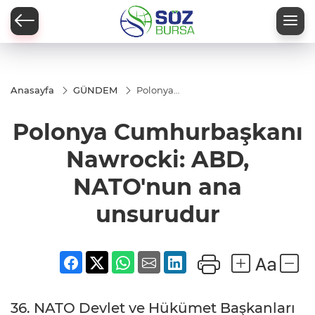
Anasayfa
GÜNDEM
Polonya
Cumhurbaşkanı
Nawrocki: ABD,
Polonya Cumhurbaşkanı
NATO'nun ana
unsurudur
Nawrocki: ABD,
NATO'nun ana
unsurudur
36. NATO Devlet ve Hükümet Başkanları