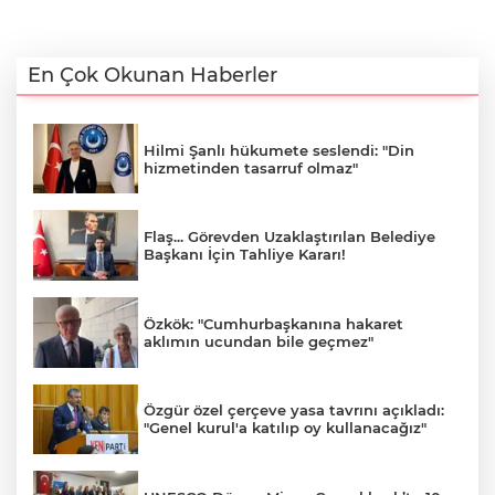
En Çok Okunan Haberler
Hilmi Şanlı hükumete seslendi: "Din
hizmetinden tasarruf olmaz"
Flaş... Görevden Uzaklaştırılan Belediye
Başkanı İçin Tahliye Kararı!
Özkök: "Cumhurbaşkanına hakaret
aklımın ucundan bile geçmez"
Özgür özel çerçeve yasa tavrını açıkladı:
"Genel kurul'a katılıp oy kullanacağız"