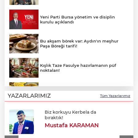
Yeni Parti Bursa yönetim ve disiplin
kurulu açıklandı
Bu akşam börek var: Aydın'ın meşhur
Paşa Böreği tarifi!
Kışlık Taze Fasulye hazırlamanın püf
noktaları!
5 Ağustos 2026 altın fiyatlarında son
durum!
YAZARLARIMIZ
Tüm Yazarlarımız
Biz korkuyu Kerbela da
BUSKİ duyurdu: Nilüfer'in iki
bıraktık!
mahallesinde 9 saatlik kesinti
Mustafa KARAMAN
Meclis'ten kabul edildi: Şehit ve gazi