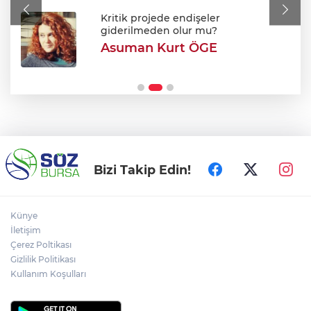
maaşları iyileştirildi
Kritik projede endişeler
giderilmeden olur mu?
Asuman Kurt ÖGE
Bursa Festivali’nde 'Cimri' rüzgarı: Tam
not aldı!
Bizi Takip Edin!
Künye
İletişim
Çerez Poltikası
Gizlilik Politikası
Kullanım Koşulları