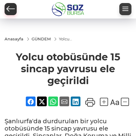
Anasayfa
GÜNDEM
Yolcu
otobüsünde
15 sincap
Yolcu otobüsünde 15
yavrusu ele
geçirildi
sincap yavrusu ele
geçirildi
Şanlıurfa'da durdurulan bir yolcu
otobüsünde 15 sincap yavrusu ele
geçirildi. Sincaplar, Doğa Koruma ve Milli