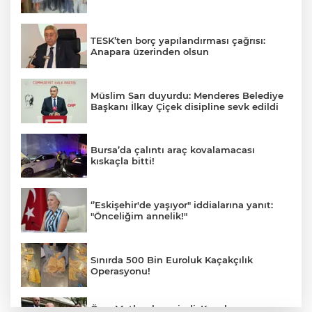
TESK’ten borç yapılandırması çağrısı:
Anapara üzerinden olsun
Müslim Sarı duyurdu: Menderes Belediye
Başkanı İlkay Çiçek disipline sevk edildi
Bursa’da çalıntı araç kovalamacası
kıskaçla bitti!
‘’Eskişehir'de yaşıyor" iddialarına yanıt:
"Önceliğim annelik!"
Sınırda 500 Bin Euroluk Kaçakçılık
Operasyonu!
Özer Matlı sahaya indi, Kapalıçarşı