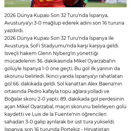
2026 Dünya Kupası Son 32 Turu'nda İspanya,
Avusturya'yı 3-0 mağlup ederek adını son 16 turuna
yazdırdı.
2026 Dünya Kupası Son 32 Turu'nda İspanya ile
Avusturya, SoFi Stadyumu'nda karşı karşıya geldi.
İsveçli hakem Glenn Nyberg'in yönettiği
mücadelenin 36. dakikasında Mikel Oyarzabal'ın
golüyle İspanya 1-0 öne geçti. Bu gol ilk yarının da
skorunu belirledi. İkinci yarıda İspanya'yı rahatlatan
gol 66. dakikada geldi. Sol kanattan Alex Baena'nın
ortasında Pedro kafayla topu ağlara yolladı ve
Boğalar skoru 2-0 yaptı. 89. dakikada gol perdesinin
açan Mikel Oyarzabal, maçın skorunu belirleyen golü
kaydetti ve Luis de la Fuente'nin öğrencileri
sahadan 3-0 galip ayrılarak bir üst tura yükseldi.
İspanya, son 16 turunda Portekiz - Hırvatistan