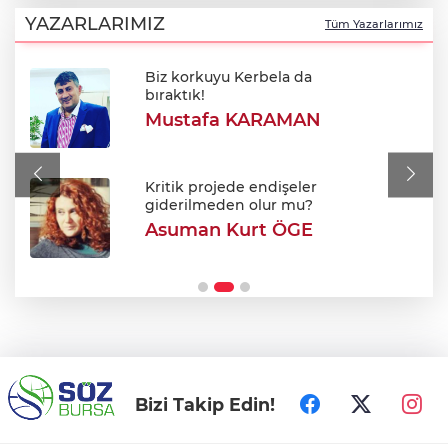
esnafına söz verdi: "Masada değil birlikte
YAZARLARIMIZ
Tüm Yazarlarımız
yöneteceğiz!"
Biz korkuyu Kerbela da
Oto Kilit Dükkanında Sır Ölüm: Biri
bıraktık!
Otomobilde İki Genç Ölü Bulundu!
Mustafa KARAMAN
Yapay zeka ilk kez canlı virüs tasarladı!
Kritik projede endişeler
giderilmeden olur mu?
Asuman Kurt ÖGE
Türkiye, Suudi Arabistan ve Pakistan'dan
ortak savunma anlaşması!
Bizi Takip Edin!