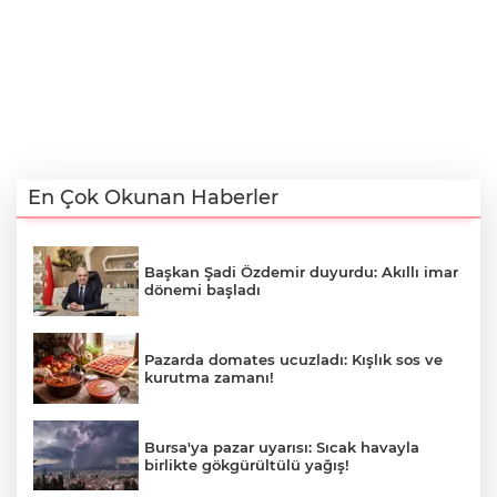
En Çok Okunan Haberler
Başkan Şadi Özdemir duyurdu: Akıllı imar
dönemi başladı
Pazarda domates ucuzladı: Kışlık sos ve
kurutma zamanı!
Bursa'ya pazar uyarısı: Sıcak havayla
birlikte gökgürültülü yağış!