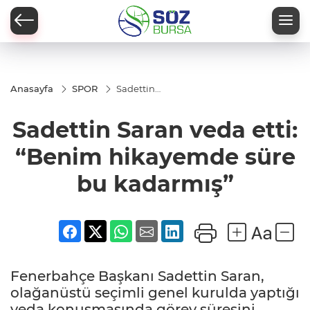
Anasayfa
SPOR
Sadettin
Saran veda
etti:
Sadettin Saran veda etti:
“Benim
hikayemde
süre bu
“Benim hikayemde süre
kadarmış”
bu kadarmış”
Fenerbahçe Başkanı Sadettin Saran,
olağanüstü seçimli genel kurulda yaptığı
veda konuşmasında görev süresini