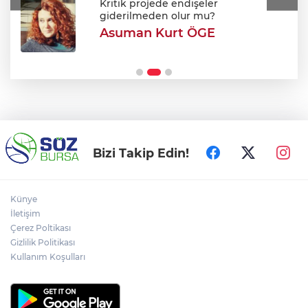
Kritik projede endişeler
giderilmeden olur mu?
Asuman Kurt ÖGE
DAĞDER ve BUMEV gençler için masaya
oturdu: Eğitim birlikteliği
Bizi Takip Edin!
Künye
İletişim
Çerez Poltikası
Gizlilik Politikası
Kullanım Koşulları