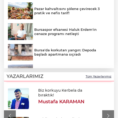
Pazar kahvaltısını şölene çevirecek 3
pratik ve nefis tarif!
Bursaspor efsanesi Haluk Erdem'in
cenaze programı netleşti
Bursa'da korkutan yangın: Depoda
başladı apartmana sıçradı
Bursa'da korkutan yangın: Alevler
Fabrikaya ulaşmadan söndürüldü
YAZARLARIMIZ
Tüm Yazarlarımız
Biz korkuyu Kerbela da
Hürmüz Boğazı açılacak mı? İran'dan
bıraktık!
ABD'ye sert açıklama
Mustafa KARAMAN
700. yıl coşkusu Keles'i sardı: Dev
şenlikte unutulmaz gün!