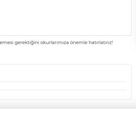
Gölgelerin anlamı!
İbrahim ÖGE
mesi gerektiğini okurlarımıza önemle hatırlatırız!