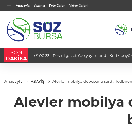
BGN
VND
GAU/
Anasayfa
Yazarlar
Foto Galeri
Video Galeri
27,9743
%-0,22
0,0018
%0,32
6.660
SON
ültülü
00:33 - Resmi gazete'de yayımlandı: Kritik büyük
DAKİKA
Anasayfa
ASAYİŞ
Alevler mobilya deposunu sardı: Tedbire
Alevler mobilya 