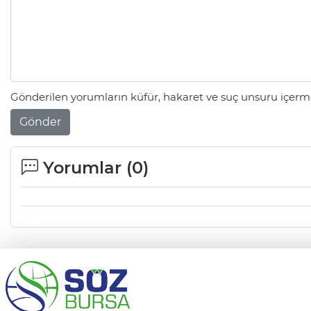
Ölüyor!
Uğur Ozan Özen
Gönderilen yorumların küfür, hakaret ve suç unsuru içerme
Gönder
Yorumlar (
0
)