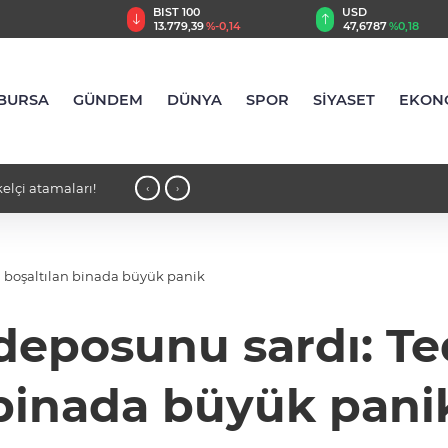
TRY
BIST 100
USD
,55
%2,59
13.779,39
%-0,14
47,6787
%0,18
BURSA
GÜNDEM
DÜNYA
SPOR
SİYASET
EKON
elçi atamaları!
00:24 - İYİ Partili Turhan Çömez hakk
‹
›
n boşaltılan binada büyük panik
deposunu sardı: Te
binada büyük pani