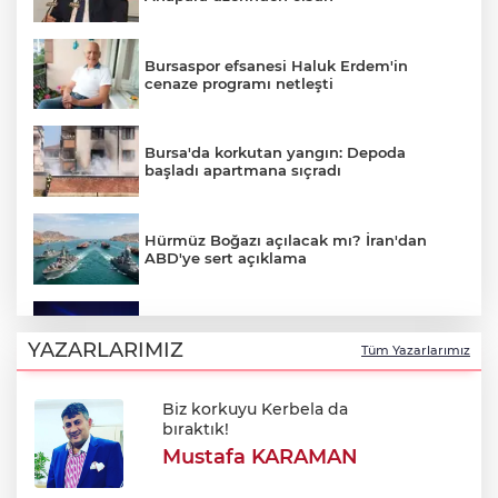
Bursaspor efsanesi Haluk Erdem'in
cenaze programı netleşti
Bursa'da korkutan yangın: Depoda
başladı apartmana sıçradı
Hürmüz Boğazı açılacak mı? İran'dan
ABD'ye sert açıklama
Bursa'da Perseid meteor yağmuru
heyecanı: Işıklar sönecek!
YAZARLARIMIZ
Tüm Yazarlarımız
Biz korkuyu Kerbela da
700. yıl coşkusu Keles'i sardı: Dev
bıraktık!
şenlikte unutulmaz gün!
Mustafa KARAMAN