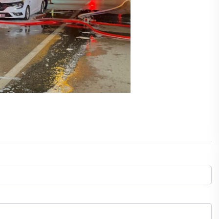
Cihanşümul aptallık!
Abdullah ULUYURT