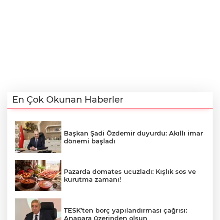
En Çok Okunan Haberler
Başkan Şadi Özdemir duyurdu: Akıllı imar
dönemi başladı
Pazarda domates ucuzladı: Kışlık sos ve
kurutma zamanı!
TESK’ten borç yapılandırması çağrısı:
Anapara üzerinden olsun