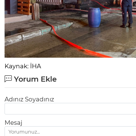
Kaynak: İHA
Yorum Ekle
Adınız Soyadınız
Mesele çöp değil, Bursa'nın
geleceği
Mesaj
Sibel BARUTCU