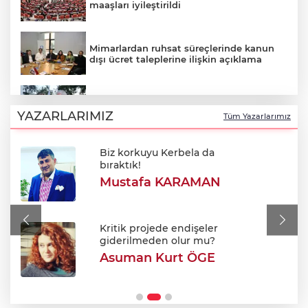
maaşları iyileştirildi
Mimarlardan ruhsat süreçlerinde kanun
dışı ücret taleplerine ilişkin açıklama
Başkan Şadi Özdemir Esentepelilerle
buluştu
YAZARLARIMIZ
Tüm Yazarlarımız
Biz korkuyu Kerbela da
Oktay Yılmaz: "Spor yapmayan çocuk
bıraktık!
kalmayacak"
Mustafa KARAMAN
Dünyanın tek engelli kadın ralli
pilotundan Başkan Aydın’a ziyaret!
Kritik projede endişeler
giderilmeden olur mu?
Asuman Kurt ÖGE
Otomotiv ihracatı Temmuzda 3.5 milyar
doları aştı