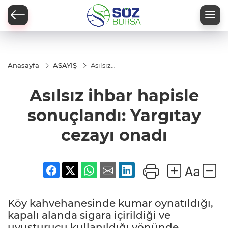
Anasayfa
ASAYİŞ
Asılsız
ihbar
hapisle
Asılsız ihbar hapisle
sonuçlandı:
Yargıtay
cezayı
sonuçlandı: Yargıtay
onadı
cezayı onadı
Köy kahvehanesinde kumar oynatıldığı,
kapalı alanda sigara içirildiği ve
uyuşturucu kullanıldığı yönünde