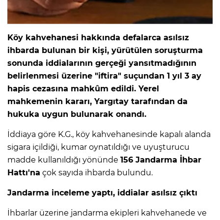
Köy kahvehanesi hakkında defalarca asılsız
ihbarda bulunan bir kişi, yürütülen soruşturma
sonunda iddialarının gerçeği yansıtmadığının
belirlenmesi üzerine "iftira" suçundan 1 yıl 3 ay
hapis cezasına mahkûm edildi. Yerel
mahkemenin kararı, Yargıtay tarafından da
hukuka uygun bulunarak onandı.
İddiaya göre K.G., köy kahvehanesinde kapalı alanda
sigara içildiği, kumar oynatıldığı ve uyuşturucu
madde kullanıldığı yönünde
156 Jandarma İhbar
Hattı'na
çok sayıda ihbarda bulundu.
Jandarma inceleme yaptı, iddialar asılsız çıktı
İhbarlar üzerine jandarma ekipleri kahvehanede ve