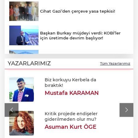
Cihat Gazi’den çerçeve yasa tepkisi!
Başkan Burkay müjdeyi verdi: KOBİ’ler
için üretimde devrim başlıyor!
Yıldırım'da çocuklar için bilim ve sanat
dolu yaz!
YAZARLARIMIZ
Tüm Yazarlarımız
Biz korkuyu Kerbela da
Alkol sonrası rahatsızlanan genç hayatını
bıraktık!
kaybetti
Mustafa KARAMAN
Tarhana yapmanın tam zamanı! Ağustos
güneşiyle gelen doğal probiyotik
Kritik projede endişeler
giderilmeden olur mu?
Asuman Kurt ÖGE
Efkan Ala: "Terörsüz Türkiye süreciyle
Türkiye Yüzyılı'na ilerleyeceğiz"