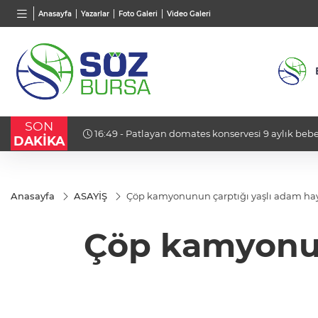
BGN
VND
GAU/
Anasayfa
Yazarlar
Foto Galeri
Video Galeri
28,0626
%0,37
0,0018
%0,11
6.490
SON
arını açtı
16:49 - Patlayan domates konservesi 9 aylık bebe
DAKİKA
Anasayfa
ASAYİŞ
Çöp kamyonunun çarptığı yaşlı adam hay
Çöp kamyonun