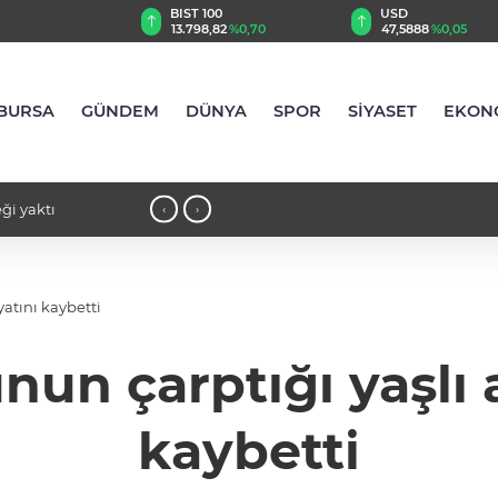
TRY
BIST 100
USD
,30
%-0,09
13.798,82
%0,70
47,5888
%0,05
BURSA
GÜNDEM
DÜNYA
SPOR
SİYASET
EKON
ği yaktı
16:39 - Özhan Market’ten yaza serin
‹
›
atını kaybetti
un çarptığı yaşlı 
kaybetti