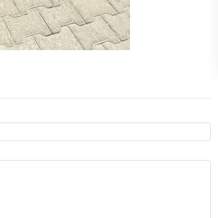
Gölgelerin anlamı!
İbrahim ÖGE