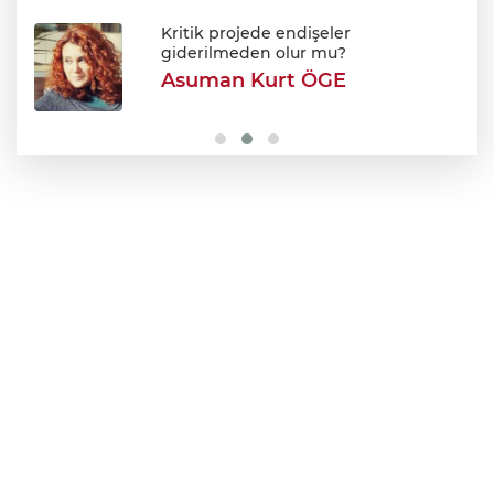
Dünyanın tek engelli kadın ralli
pilotundan Başkan Aydın’a ziyaret!
Kritik projede endişeler
giderilmeden olur mu?
Asuman Kurt ÖGE
Otomotiv ihracatı Temmuzda 3.5 milyar
doları aştı