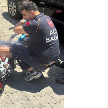
Cihanşümul aptallık!
Abdullah ULUYURT