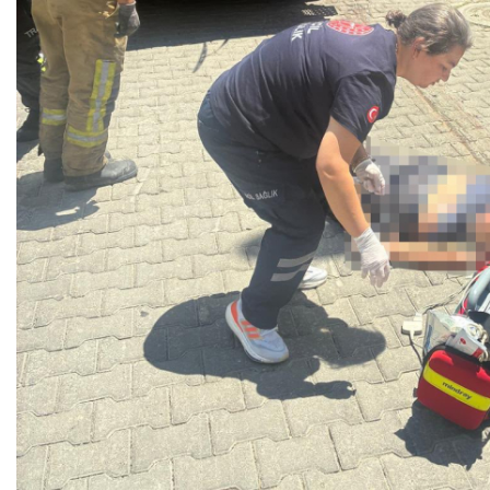
Mesele çöp değil, Bursa'nın
geleceği
Sibel BARUTCU