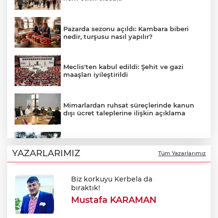
Pazarda sezonu açıldı: Kambara biberi
nedir, turşusu nasıl yapılır?
Meclis'ten kabul edildi: Şehit ve gazi
maaşları iyileştirildi
Mimarlardan ruhsat süreçlerinde kanun
dışı ücret taleplerine ilişkin açıklama
Başkan Şadi Özdemir Esentepelilerle
buluştu
YAZARLARIMIZ
Tüm Yazarlarımız
Biz korkuyu Kerbela da
Oktay Yılmaz: "Spor yapmayan çocuk
bıraktık!
kalmayacak"
Mustafa KARAMAN