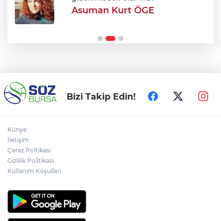
Asuman Kurt ÖGE
Cezaevindeki Ömer Günel'den şok iddia:
"Tehdit ve iftira var!"
Bizi Takip Edin!
Künye
İletişim
Çerez Poltikası
Gizlilik Politikası
Kullanım Koşulları