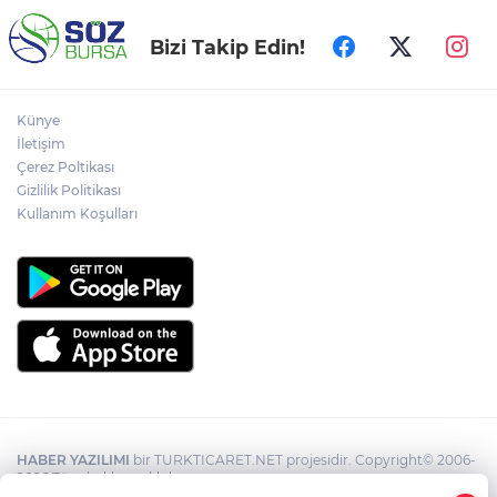
Bizi Takip Edin!
Künye
İletişim
Çerez Poltikası
Gizlilik Politikası
Kullanım Koşulları
HABER YAZILIMI
bir TURKTICARET.NET projesidir. Copyright© 2006-
2026 Tüm hakları saklıdır.