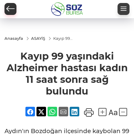
Anasayfa
ASAYİŞ
Kayıp 99
yaşındaki
Alzheimer
Kayıp 99 yaşındaki
hastası
kadın 11
saat sonra
Alzheimer hastası kadın
sağ
bulundu
11 saat sonra sağ
bulundu
Aydın'ın Bozdoğan ilçesinde kaybolan 99