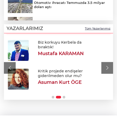
Otomotiv ihracatı Temmuzda 3.5 milyar
doları aştı
Özkök: "Cumhurbaşkanına hakaret
aklımın ucundan bile geçmez"
YAZARLARIMIZ
Tüm Yazarlarımız
Biz korkuyu Kerbela da
Oktay Yılmaz: "Spor yapmayan çocuk
bıraktık!
kalmayacak"
Mustafa KARAMAN
Avukatlar arasındaki tartışma kanlı bitti
Kritik projede endişeler
giderilmeden olur mu?
Asuman Kurt ÖGE
Şehir Hastanesi'nde otopark çilesi
Ağustos sonu bitiyor