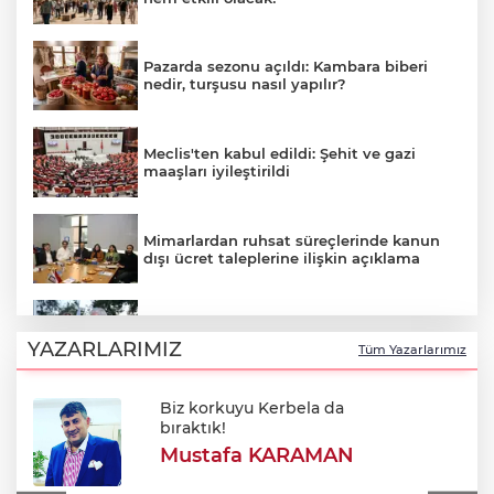
Pazarda sezonu açıldı: Kambara biberi
nedir, turşusu nasıl yapılır?
Meclis'ten kabul edildi: Şehit ve gazi
maaşları iyileştirildi
Mimarlardan ruhsat süreçlerinde kanun
dışı ücret taleplerine ilişkin açıklama
Başkan Şadi Özdemir Esentepelilerle
buluştu
YAZARLARIMIZ
Tüm Yazarlarımız
Biz korkuyu Kerbela da
Oktay Yılmaz: "Spor yapmayan çocuk
bıraktık!
kalmayacak"
Mustafa KARAMAN