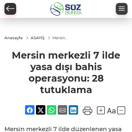
Anasayfa
ASAYİŞ
Mersin
merkezli 7
ilde yasa
Mersin merkezli 7 ilde
dışı bahis
operasyonu:
28
yasa dışı bahis
tutuklama
operasyonu: 28
tutuklama
Mersin merkezli 7 ilde düzenlenen yasa