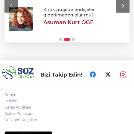
Dünyanın tek engelli kadın ralli
pilotundan Başkan Aydın’a ziyaret!
Kritik projede endişeler
giderilmeden olur mu?
Asuman Kurt ÖGE
Otomotiv ihracatı Temmuzda 3.5 milyar
doları aştı
Bizi Takip Edin!
Künye
İletişim
Çerez Poltikası
Gizlilik Politikası
Kullanım Koşulları