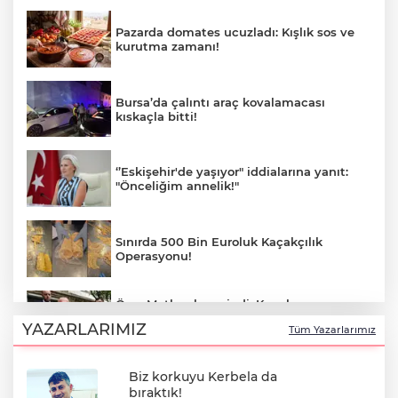
Pazarda domates ucuzladı: Kışlık sos ve
kurutma zamanı!
Bursa’da çalıntı araç kovalamacası
kıskaçla bitti!
‘’Eskişehir'de yaşıyor" iddialarına yanıt:
"Önceliğim annelik!"
Sınırda 500 Bin Euroluk Kaçakçılık
Operasyonu!
Özer Matlı sahaya indi, Kapalıçarşı
esnafına söz verdi: "Masada değil birlikte
YAZARLARIMIZ
Tüm Yazarlarımız
yöneteceğiz!"
Biz korkuyu Kerbela da
Bursa'da korkutan yangın: Depoda
bıraktık!
başladı apartmana sıçradı