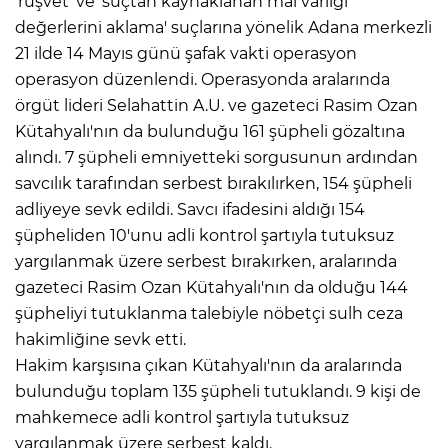
'rüşvet' ve 'suçtan kaynaklanan mal varlığı
değerlerini aklama' suçlarına yönelik Adana merkezli
21 ilde 14 Mayıs günü şafak vakti operasyon
operasyon düzenlendi. Operasyonda aralarında
örgüt lideri Selahattin A.U. ve gazeteci Rasim Ozan
Kütahyalı'nın da bulunduğu 161 şüpheli gözaltına
alındı. 7 şüpheli emniyetteki sorgusunun ardından
savcılık tarafından serbest bırakılırken, 154 şüpheli
adliyeye sevk edildi. Savcı ifadesini aldığı 154
şüpheliden 10'unu adli kontrol şartıyla tutuksuz
yargılanmak üzere serbest bırakırken, aralarında
gazeteci Rasim Ozan Kütahyalı'nın da olduğu 144
şüpheliyi tutuklanma talebiyle nöbetçi sulh ceza
hakimliğine sevk etti.
Hakim karşısına çıkan Kütahyalı'nın da aralarında
bulunduğu toplam 135 şüpheli tutuklandı. 9 kişi de
mahkemece adli kontrol şartıyla tutuksuz
yargılanmak üzere serbest kaldı.