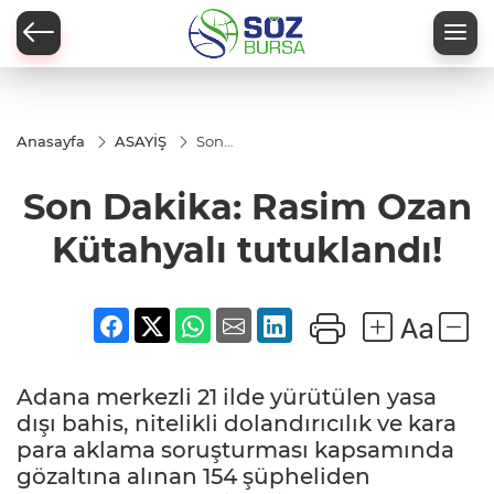
Anasayfa
ASAYİŞ
Son
Dakika:
Rasim
Son Dakika: Rasim Ozan
Ozan
Kütahyalı
tutuklandı!
Kütahyalı tutuklandı!
Adana merkezli 21 ilde yürütülen yasa
dışı bahis, nitelikli dolandırıcılık ve kara
para aklama soruşturması kapsamında
gözaltına alınan 154 şüpheliden