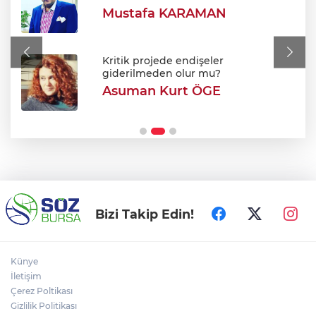
Mustafa KARAMAN
Oto Kilit Dükkanında Sır Ölüm: Biri
Otomobilde İki Genç Ölü Bulundu!
Kritik projede endişeler
giderilmeden olur mu?
Asuman Kurt ÖGE
Türkiye, Suudi Arabistan ve Pakistan'dan
ortak savunma anlaşması!
Bizi Takip Edin!
Künye
İletişim
Çerez Poltikası
Gizlilik Politikası