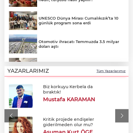
UNESCO Dünya Mirası Cumalıkızık’ta 10
günlük program sona erdi
Otomotiv ihracatı Temmuzda 3.5 milyar
doları aştı
Özkök: "Cumhurbaşkanına hakaret
aklımın ucundan bile geçmez"
YAZARLARIMIZ
Tüm Yazarlarımız
Biz korkuyu Kerbela da
Oktay Yılmaz: "Spor yapmayan çocuk
bıraktık!
kalmayacak"
Mustafa KARAMAN
Avukatlar arasındaki tartışma kanlı bitti
Kritik projede endişeler
giderilmeden olur mu?
Asuman Kurt ÖGE