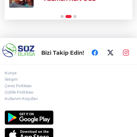
Şehir Hastanesi'nde otopark çilesi
Ağustos sonu bitiyor
Bizi Takip Edin!
Künye
İletişim
Çerez Poltikası
Gizlilik Politikası
Kullanım Koşulları