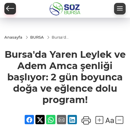
Anasayfa
BURSA
Bursa'da
Yaren
Leylek ve
Bursa'da Yaren Leylek ve
Adem
Amca
şenliği
Adem Amca şenliği
başlıyor:
2 gün
başlıyor: 2 gün boyunca
boyunca
doğa ve
eğlence
doğa ve eğlence dolu
dolu
program!
program!