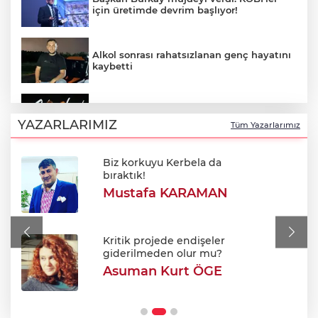
için üretimde devrim başlıyor!
Alkol sonrası rahatsızlanan genç hayatını
kaybetti
Aslı Hünel 64. Uluslararası Bursa
Festivali'nde sahne aldı!
YAZARLARIMIZ
Tüm Yazarlarımız
Biz korkuyu Kerbela da
Müslim Sarı duyurdu: Menderes Belediye
bıraktık!
Başkanı İlkay Çiçek disipline sevk edildi
Mustafa KARAMAN
Uludağ'da orman yangını
Kritik projede endişeler
giderilmeden olur mu?
Asuman Kurt ÖGE
Efkan Ala: "Terörsüz Türkiye süreciyle
Türkiye Yüzyılı'na ilerleyeceğiz"