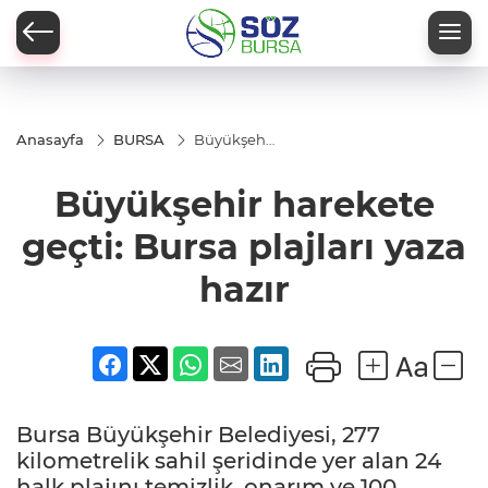
Anasayfa
BURSA
Büyükşehir
harekete
geçti:
Büyükşehir harekete
Bursa
plajları
yaza hazır
geçti: Bursa plajları yaza
hazır
Bursa Büyükşehir Belediyesi, 277
kilometrelik sahil şeridinde yer alan 24
halk plajını temizlik, onarım ve 100