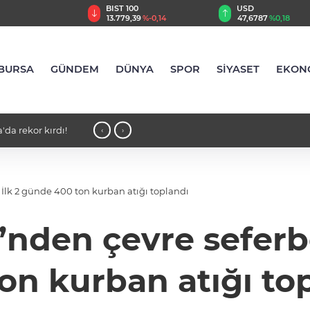
TRY
BIST 100
USD
,55
%2,59
13.779,39
%-0,14
47,6787
%0,18
BURSA
GÜNDEM
DÜNYA
SPOR
SİYASET
EKON
'da rekor kırdı!
12:48 - Bursaspor'un iki genç yıldızı
‹
›
: İlk 2 günde 400 ton kurban atığı toplandı
’nden çevre seferbe
on kurban atığı to