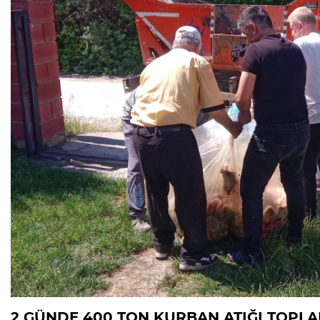
Ölüyor!
Uğur Ozan Özen
2 GÜNDE 400 TON KURBAN ATIĞI TOPLA