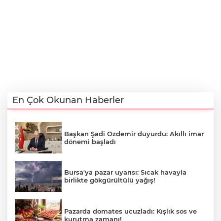
En Çok Okunan Haberler
Başkan Şadi Özdemir duyurdu: Akıllı imar
dönemi başladı
Bursa'ya pazar uyarısı: Sıcak havayla
birlikte gökgürültülü yağış!
Pazarda domates ucuzladı: Kışlık sos ve
kurutma zamanı!