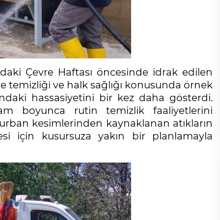
ki Çevre Haftası öncesinde idrak edilen
e temizliği ve halk sağlığı konusunda örnek
daki hassasiyetini bir kez daha gösterdi.
am boyunca rutin temizlik faaliyetlerini
rban kesimlerinden kaynaklanan atıkların
si için kusursuza yakın bir planlamayla
Cihanşümul aptallık!
Abdullah ULUYURT