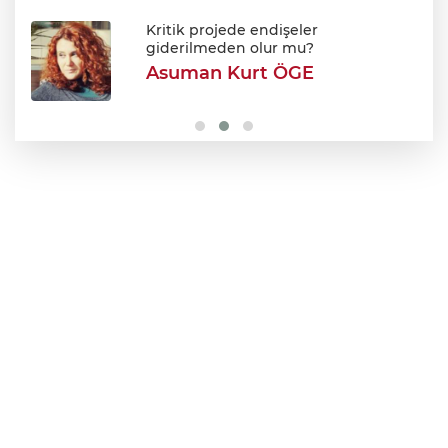
700. yıl coşkusu Keles'i sardı: Dev
şenlikte unutulmaz gün!
Kritik projede endişeler
giderilmeden olur mu?
Asuman Kurt ÖGE
Orhangazi MTAL'de yıkım başladı: Yerine
modern kampüs geliyor!