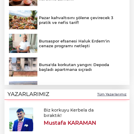
Pazar kahvaltısını şölene çevirecek 3
pratik ve nefis tarif!
Bursaspor efsanesi Haluk Erdem'in
cenaze programı netleşti
Bursa'da korkutan yangın: Depoda
başladı apartmana sıçradı
Bursa'da korkutan yangın: Alevler
Fabrikaya ulaşmadan söndürüldü
YAZARLARIMIZ
Tüm Yazarlarımız
Biz korkuyu Kerbela da
Hürmüz Boğazı açılacak mı? İran'dan
bıraktık!
ABD'ye sert açıklama
Mustafa KARAMAN