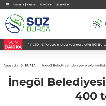
BGN
VND
GAU/
Anasayfa
Yazarlar
Foto Galeri
Video Galeri
27,9743
%-0,22
0,0018
%0,32
6.660
SON
var"
12:50 - 6. Perseid meteor yağmuru etkinliği Bursa
DAKİKA
Anasayfa
BURSA
İnegöl Belediyesi’nden çevre seferberliği
İnegöl Belediyesi
400 t