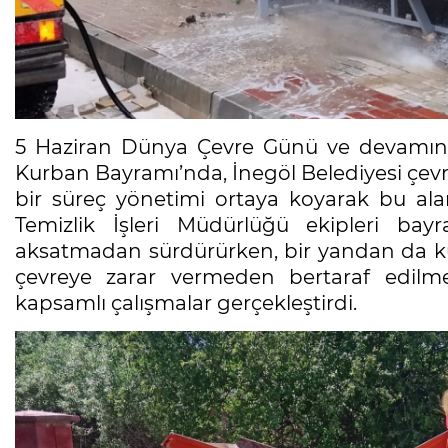
5 Haziran Dünya Çevre Günü ve devamında
Kurban Bayramı’nda, İnegöl Belediyesi çevr
bir süreç yönetimi ortaya koyarak bu alan
Temizlik İşleri Müdürlüğü ekipleri bayr
aksatmadan sürdürürken, bir yandan da ku
çevreye zarar vermeden bertaraf edilme
kapsamlı çalışmalar gerçekleştirdi.
Mesele çöp değil, Bursa'nın
geleceği
Sibel BARUTCU