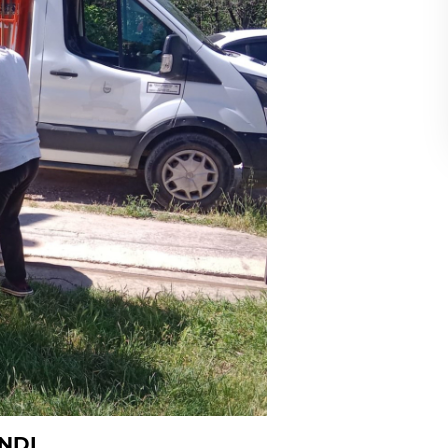
Gölgelerin anlamı!
İbrahim ÖGE
NDI