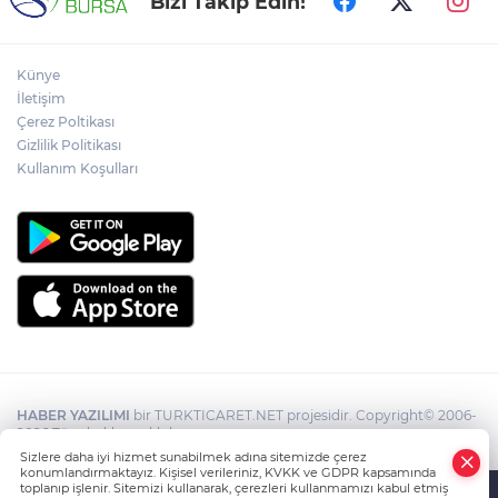
Bizi Takip Edin!
Künye
İletişim
Çerez Poltikası
Gizlilik Politikası
Kullanım Koşulları
HABER YAZILIMI
bir TURKTICARET.NET projesidir. Copyright© 2006-
2026 Tüm hakları saklıdır.
Sizlere daha iyi hizmet sunabilmek adına sitemizde çerez
konumlandırmaktayız. Kişisel verileriniz, KVKK ve GDPR kapsamında
toplanıp işlenir. Sitemizi kullanarak, çerezleri kullanmamızı kabul etmiş