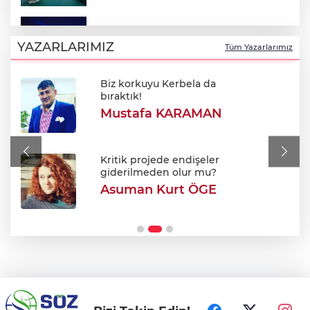
Bursa'da Perseid meteor yağmuru
heyecanı: Işıklar sönecek!
YAZARLARIMIZ
Tüm Yazarlarımız
Biz korkuyu Kerbela da
700. yıl coşkusu Keles'i sardı: Dev
bıraktık!
şenlikte unutulmaz gün!
Mustafa KARAMAN
Bursa'da korkutan yangın: Alevler
Fabrikaya ulaşmadan söndürüldü
Kritik projede endişeler
giderilmeden olur mu?
Asuman Kurt ÖGE
Bursa’da Sunroof’lu cami ilgi odağı oldu!
Kumandayla açılan kubbeyle klimasız
serinlik