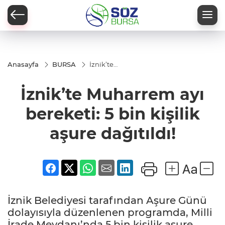
Anasayfa
BURSA
İznik’te
Muharrem
ayı
İznik’te Muharrem ayı
bereketi: 5
bin kişilik
aşure
bereketi: 5 bin kişilik
dağıtıldı!
aşure dağıtıldı!
İznik Belediyesi tarafından Aşure Günü
dolayısıyla düzenlenen programda, Milli
İrade Meydanı’nda 5 bin kişilik aşure