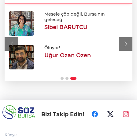
Mesele çöp değil, Bursa'nın
Alkol sonrası rahatsızlanan genç hayatını
geleceği
kaybetti
Sibel BARUTCU
Tarhana yapmanın tam zamanı! Ağustos
güneşiyle gelen doğal probiyotik
Ölüyor!
Uğur Ozan Özen
Efkan Ala: "Terörsüz Türkiye süreciyle
Türkiye Yüzyılı'na ilerleyeceğiz"
Bizi Takip Edin!
Künye