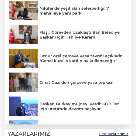
Nilüfer'de yeşil alan seferberliği: 7
mahalleye yeni park!
Flaş... Görevden Uzaklaştırılan Belediye
Başkanı İçin Tahliye Kararı!
Özgür özel çerçeve yasa tavrını açıkladı:
"Genel kurul'a katılıp oy kullanacağız"
Cihat Gazi’den çerçeve yasa tepkisi!
Başkan Burkay müjdeyi verdi: KOBİ’ler
için üretimde devrim başlıyor!
Yıldırım'da çocuklar için bilim ve sanat
dolu yaz!
YAZARLARIMIZ
Tüm Yazarlarımız