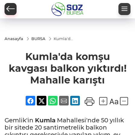
Anasayfa
BURSA
Kumla'da
komşu
kavgası
Kumla'da komşu
balkon
yıktırdı!
Mahalle
kavgası balkon yıktırdı!
karıştı
Mahalle karıştı
Gemlik'in
Kumla
Mahallesi'nde 50 yıllık
bir sitede 20 santimetrelik balkon
çıkıntısı gerekçesiyle yapılan yıkım, ev