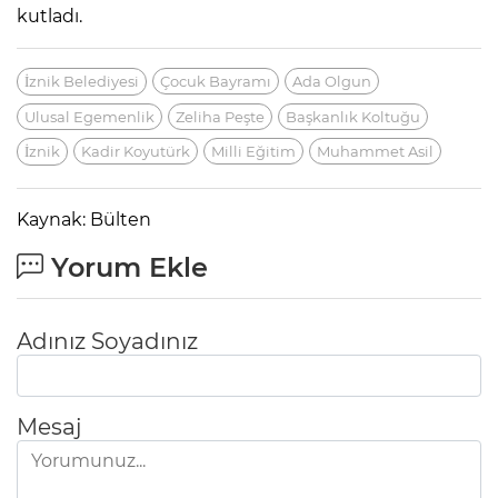
kutladı.
İznik Belediyesi
Çocuk Bayramı
Ada Olgun
Ulusal Egemenlik
Zeliha Peşte
Başkanlık Koltuğu
İznik
Kadir Koyutürk
Milli Eğitim
Muhammet Asil
Kaynak: Bülten
Yorum Ekle
Adınız Soyadınız
Mesaj