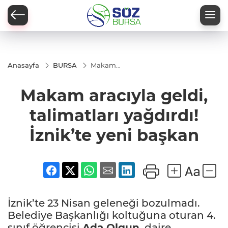
Anasayfa
BURSA
Makam
aracıyla
geldi,
Makam aracıyla geldi,
talimatları
yağdırdı!
İznik’te
talimatları yağdırdı!
yeni
başkan
İznik’te yeni başkan
İznik’te 23 Nisan geleneği bozulmadı.
Belediye Başkanlığı koltuğuna oturan 4.
sınıf öğrencisi
Ada Olgun
, daire