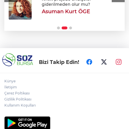
giderilmeden olur mu?
Asuman Kurt ÖGE
Uludağ'da orman yangını
Bizi Takip Edin!
Künye
İletişim
Çerez Poltikası
Gizlilik Politikası
Kullanım Koşulları