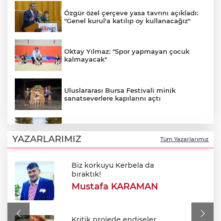
Özgür özel çerçeve yasa tavrını açıkladı:
"Genel kurul'a katılıp oy kullanacağız"
Oktay Yılmaz: "Spor yapmayan çocuk
kalmayacak"
Uluslararası Bursa Festivali minik
sanatseverlere kapılarını açtı
Özhan Market’ten yaza serinlik katacak
kampanya
YAZARLARIMIZ
Tüm Yazarlarımız
Biz korkuyu Kerbela da
Bursa'da olası afetlere karşı mobil çözüm
bıraktık!
Mustafa KARAMAN
Sofraların neşesi meze kültürü ve ev
yapımı 3 efsane tarif!
Kritik projede endişeler