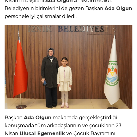
Nisan’ın başkanı
Ada Olgun’a
takdim edildi.
Belediyenin birimlerini de gezen Başkan
Ada Olgun
personele iyi çalışmalar diledi.
Başkan
Ada Olgun
makamda gerçekleştirdiği
konuşmada tüm arkadaşlarının ve çocukların 23
Nisan
Ulusal Egemenlik
ve Çocuk Bayramını