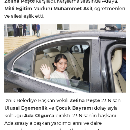
Zeliha Peşte
karşıladı. Karşılama sırasında Ada’ya,
Milli Eğitim
Müdürü
Muhammet Asil
, öğretmenleri
ve ailesi eşlik etti.
İznik Belediye Başkan Vekili
Zeliha Peşte
23 Nisan
Ulusal Egemenlik
ve
Çocuk Bayramı
dolayısıyla
koltuğu
Ada Olgun’a
bıraktı. 23 Nisan’ın başkanı
Ada sırasıyla başkan yardımcılarını ve daire