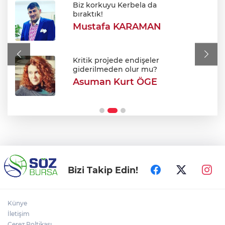
Biz korkuyu Kerbela da
700. yıl coşkusu Keles'i sardı: Dev
bıraktık!
şenlikte unutulmaz gün!
Mustafa KARAMAN
Bursa'da korkutan yangın: Alevler
Fabrikaya ulaşmadan söndürüldü
Kritik projede endişeler
giderilmeden olur mu?
Asuman Kurt ÖGE
Bursa’da Sunroof’lu cami ilgi odağı oldu!
Kumandayla açılan kubbeyle klimasız
serinlik
Bizi Takip Edin!
Künye
İletişim
Çerez Poltikası