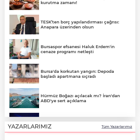
kurutma zamanı!
TESK’ten borç yapılandırması çağrısı:
Anapara üzerinden olsun
Bursaspor efsanesi Haluk Erdem'in
cenaze programı netleşti
Bursa'da korkutan yangın: Depoda
başladı apartmana sıçradı
Hürmüz Boğazı açılacak mı? İran'dan
ABD'ye sert açıklama
Bursa'da Perseid meteor yağmuru
heyecanı: Işıklar sönecek!
YAZARLARIMIZ
Tüm Yazarlarımız