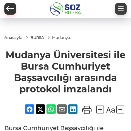
Anasayfa
BURSA
Mudanya
Üniversitesi
ile Bursa
Mudanya Üniversitesi ile
Cumhuriyet
Başsavcılığı
arasında
Bursa Cumhuriyet
protokol
imzalandı
Başsavcılığı arasında
protokol imzalandı
Bursa Cumhuriyet Başsavcılığı ile