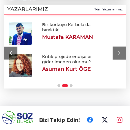
Bursaspor efsanesi Haluk Erdem'in
cenaze programı netleşti
YAZARLARIMIZ
Tüm Yazarlarımız
Biz korkuyu Kerbela da
Sınırda 500 Bin Euroluk Kaçakçılık
bıraktık!
Operasyonu!
Mustafa KARAMAN
700. yıl coşkusu Keles'i sardı: Dev
şenlikte unutulmaz gün!
Kritik projede endişeler
giderilmeden olur mu?
Asuman Kurt ÖGE
Orhangazi MTAL'de yıkım başladı: Yerine
modern kampüs geliyor!
Bizi Takip Edin!