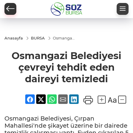
Anasayfa
BURSA
Osmangazi
Belediyesi
çevreyi
Osmangazi Belediyesi
tehdit
eden
daireyi
çevreyi tehdit eden
temizledi
daireyi temizledi
Osmangazi Belediyesi, Çırpan
Mahallesi'nde şikayet üzerine bir dairede
temizlik çalışması yaptı. Evden çıkarılan 5