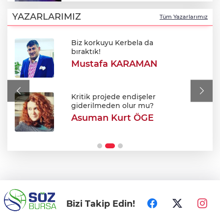
Bursa’da çalıntı araç kovalamacası
kıskaçla bitti!
YAZARLARIMIZ
Tüm Yazarlarımız
Biz korkuyu Kerbela da
Sınırda 500 Bin Euroluk Kaçakçılık
bıraktık!
Operasyonu!
Mustafa KARAMAN
Türksat'tan yayın aktarımı açıklaması: TV
kanalları nasıl güncellenecek?
Kritik projede endişeler
giderilmeden olur mu?
Asuman Kurt ÖGE
Yolcu otobüsünün çarptığı kadın ağır
yaralandı
Bizi Takip Edin!