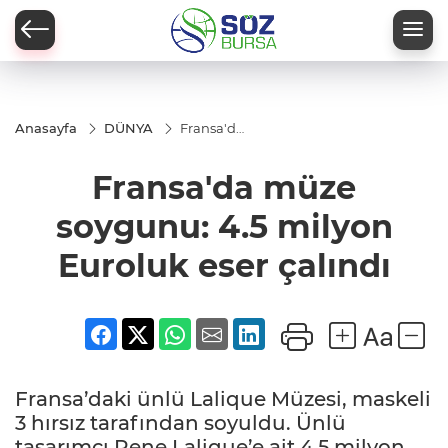
Anasayfa
DÜNYA
Fransa'da
müze
soygunu:
Fransa'da müze
4.5
milyon
Euroluk
soygunu: 4.5 milyon
eser
çalındı
Euroluk eser çalındı
Fransa’daki ünlü Lalique Müzesi, maskeli
3 hırsız tarafından soyuldu. Ünlü
tasarımcı Rene Lalique’e ait 4,5 milyon