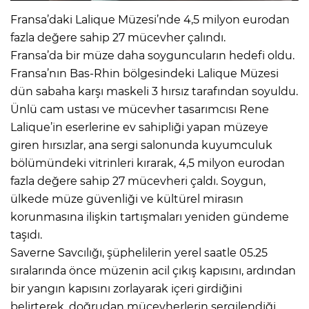
Fransa’daki Lalique Müzesi’nde 4,5 milyon eurodan
fazla değere sahip 27 mücevher çalındı.
Fransa’da bir müze daha soyguncuların hedefi oldu.
Fransa’nın Bas-Rhin bölgesindeki Lalique Müzesi
dün sabaha karşı maskeli 3 hırsız tarafından soyuldu.
Ünlü cam ustası ve mücevher tasarımcısı Rene
Lalique’in eserlerine ev sahipliği yapan müzeye
giren hırsızlar, ana sergi salonunda kuyumculuk
bölümündeki vitrinleri kırarak, 4,5 milyon eurodan
fazla değere sahip 27 mücevheri çaldı. Soygun,
ülkede müze güvenliği ve kültürel mirasın
korunmasına ilişkin tartışmaları yeniden gündeme
taşıdı.
Saverne Savcılığı, şüphelilerin yerel saatle 05.25
sıralarında önce müzenin acil çıkış kapısını, ardından
bir yangın kapısını zorlayarak içeri girdiğini
belirterek, doğrudan mücevherlerin sergilendiği