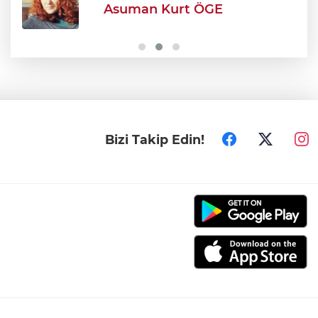
Asuman Kurt ÖGE
Efkan Ala: "Terörsüz Türkiye süreciyle
Türkiye Yüzyılı'na ilerleyeceğiz"
Bizi Takip Edin!