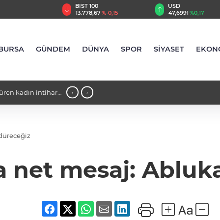
TRY
BIST 100
USD
,67
%2,56
13.778,67
%-0,15
47,6991
%0,17
BURSA
GÜNDEM
DÜNYA
SPOR
SİYASET
EKON
süren kadın intihar
17:28 - Başkan Aydın Osmangazi’nin 
‹
›
rdüreceğiz
a net mesaj: Abluk