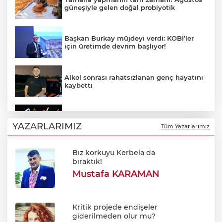
güneşiyle gelen doğal probiyotik
Başkan Burkay müjdeyi verdi: KOBİ’ler
için üretimde devrim başlıyor!
Alkol sonrası rahatsızlanan genç hayatını
kaybetti
Aslı Hünel 64. Uluslararası Bursa
Festivali'nde sahne aldı!
YAZARLARIMIZ
Tüm Yazarlarımız
Biz korkuyu Kerbela da
Müslim Sarı duyurdu: Menderes Belediye
bıraktık!
Başkanı İlkay Çiçek disipline sevk edildi
Mustafa KARAMAN
Uludağ'da orman yangını
Kritik projede endişeler
giderilmeden olur mu?