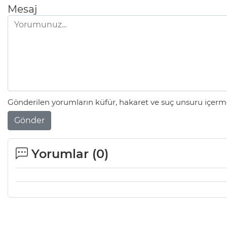
Mesaj
Gönderilen yorumların küfür, hakaret ve suç unsuru içerme
Gönder
Yorumlar (
0
)
Mesele çöp değil, Bursa'nın
geleceği
Sibel BARUTCU
Ölüyor!
Uğur Ozan Özen