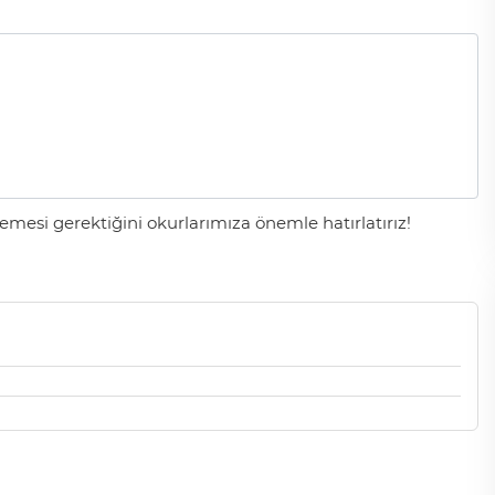
mesi gerektiğini okurlarımıza önemle hatırlatırız!
Cihanşümul aptallık!
Abdullah ULUYURT
Gölgelerin anlamı!
İbrahim ÖGE