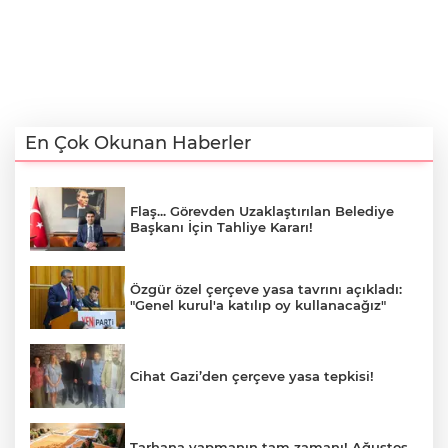
En Çok Okunan Haberler
Flaş... Görevden Uzaklaştırılan Belediye
Başkanı İçin Tahliye Kararı!
Özgür özel çerçeve yasa tavrını açıkladı:
"Genel kurul'a katılıp oy kullanacağız"
Cihat Gazi’den çerçeve yasa tepkisi!
Tarhana yapmanın tam zamanı! Ağustos