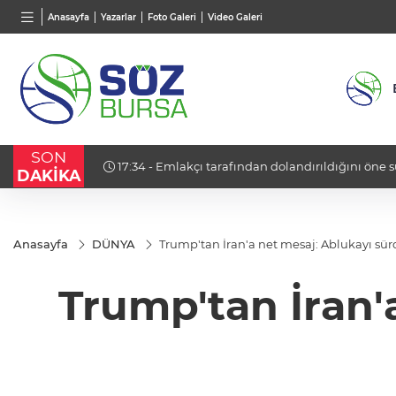
BGN
VND
GAU/
Anasayfa
Yazarlar
Foto Galeri
Video Galeri
27,9743
%-0,22
0,0018
%0,28
6.658
SON
ev hapsi’
17:34 - Emlakçı tarafından dolandırıldığını öne 
DAKİKA
girişiminde bulundu
Anasayfa
DÜNYA
Trump'tan İran'a net mesaj: Ablukayı sü
Trump'tan İran'