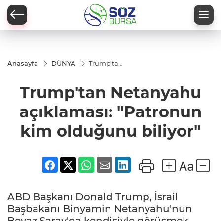
Anasayfa
DÜNYA
Trump'tan
Netanyahu
açıklaması:
Trump'tan Netanyahu
"Patronun
kim
olduğunu
açıklaması: "Patronun
biliyor"
kim olduğunu biliyor"
ABD Başkanı Donald Trump, İsrail
Başbakanı Binyamin Netanyahu'nun
Beyaz Saray'da kendisiyle görüşmek