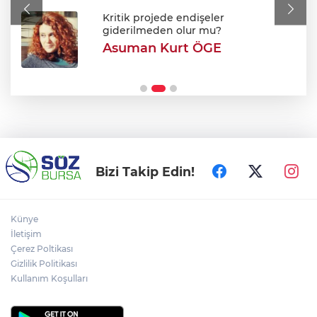
Avukatlar arasındaki tartışma kanlı bitti
Kritik projede endişeler
giderilmeden olur mu?
Asuman Kurt ÖGE
Şehir Hastanesi'nde otopark çilesi
Ağustos sonu bitiyor
Bizi Takip Edin!
Künye
İletişim
Çerez Poltikası
Gizlilik Politikası
Kullanım Koşulları