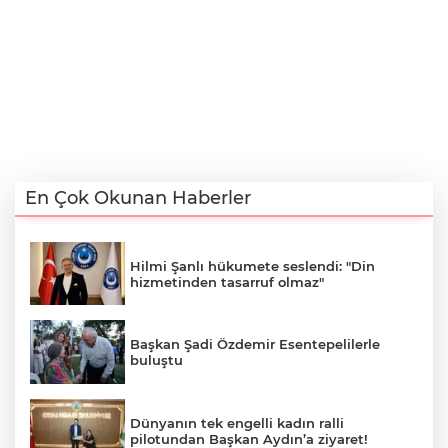
En Çok Okunan Haberler
Hilmi Şanlı hükumete seslendi: "Din
hizmetinden tasarruf olmaz"
Başkan Şadi Özdemir Esentepelilerle
buluştu
Dünyanın tek engelli kadın ralli
pilotundan Başkan Aydın’a ziyaret!