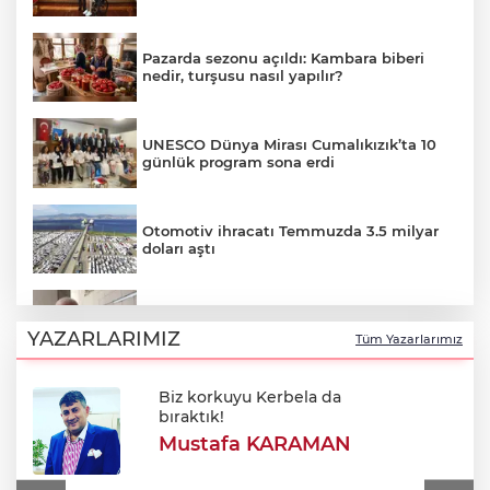
Pazarda sezonu açıldı: Kambara biberi
nedir, turşusu nasıl yapılır?
UNESCO Dünya Mirası Cumalıkızık’ta 10
günlük program sona erdi
Otomotiv ihracatı Temmuzda 3.5 milyar
doları aştı
Özkök: "Cumhurbaşkanına hakaret
aklımın ucundan bile geçmez"
YAZARLARIMIZ
Tüm Yazarlarımız
Biz korkuyu Kerbela da
Oktay Yılmaz: "Spor yapmayan çocuk
bıraktık!
kalmayacak"
Mustafa KARAMAN