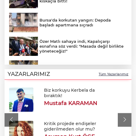
kıskaçla bitti!
Bursa'da korkutan yangın: Depoda
başladı apartmana sıçradı
Özer Matlı sahaya indi, Kapalıçarşı
esnafına söz verdi: "Masada değil birlikte
yöneteceğiz!"
Sınırda 500 Bin Euroluk Kaçakçılık
Operasyonu!
YAZARLARIMIZ
Tüm Yazarlarımız
Biz korkuyu Kerbela da
700. yıl coşkusu Keles'i sardı: Dev
bıraktık!
şenlikte unutulmaz gün!
Mustafa KARAMAN
Orhangazi MTAL'de yıkım başladı: Yerine
modern kampüs geliyor!
Kritik projede endişeler
giderilmeden olur mu?