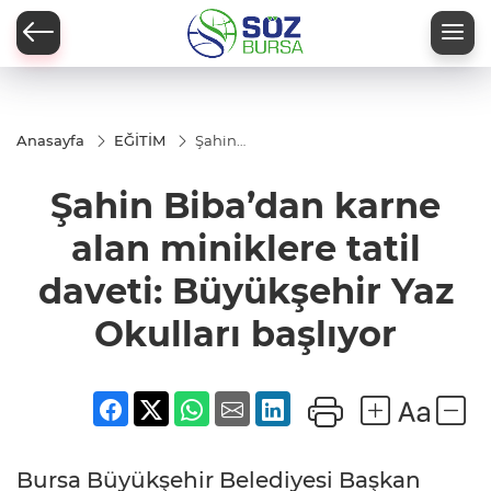
Anasayfa
EĞİTİM
Şahin
Biba’dan
karne alan
Şahin Biba’dan karne
miniklere
tatil daveti:
Büyükşehir
alan miniklere tatil
Yaz
Okulları
daveti: Büyükşehir Yaz
başlıyor
Okulları başlıyor
Bursa Büyükşehir Belediyesi Başkan