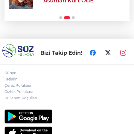
Asuman Kurt ÖGE
Bursa'da 530 yıllık vasiyet yerine geldi:
25 çocuk sünnet oldu
Bizi Takip Edin!
Künye
İletişim
Çerez Poltikası
Gizlilik Politikası
Kullanım Koşulları