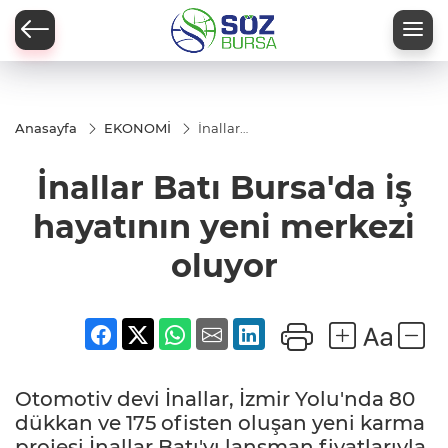
Anasayfa
EKONOMİ
İnallar
Batı
Bursa'da
İnallar Batı Bursa'da iş
iş
hayatının
yeni
hayatının yeni merkezi
merkezi
oluyor
oluyor
Otomotiv devi İnallar, İzmir Yolu'nda 80
dükkan ve 175 ofisten oluşan yeni karma
projesi İnallar Batı'yı lansman fiyatlarıyla