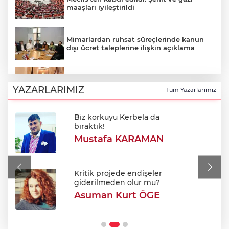
maaşları iyileştirildi
Mimarlardan ruhsat süreçlerinde kanun
dışı ücret taleplerine ilişkin açıklama
AK Parti Grup Başkanı Güler kanun
teklifinin detaylarını verdi
YAZARLARIMIZ
Tüm Yazarlarımız
Biz korkuyu Kerbela da
Oktay Yılmaz: "Spor yapmayan çocuk
bıraktık!
kalmayacak"
Mustafa KARAMAN
Başkan Şadi Özdemir Esentepelilerle
buluştu
Kritik projede endişeler
giderilmeden olur mu?
Asuman Kurt ÖGE
Bursa'da tavuk çiftliğinde yangın