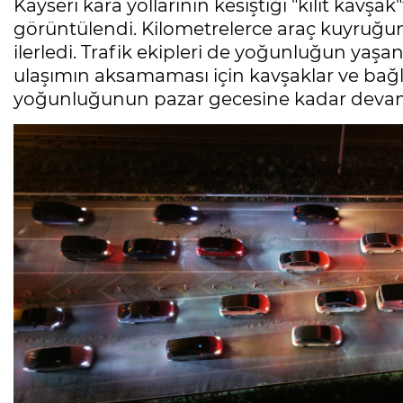
Kayseri kara yollarının kesiştiği "kilit ka
görüntülendi. Kilometrelerce araç kuyruğ
ilerledi. Trafik ekipleri de yoğunluğun yaşan
ulaşımın aksamaması için kavşaklar ve bağla
yoğunluğunun pazar gecesine kadar devam
Mesele çöp değil, Bursa'nın
geleceği
Sibel BARUTCU