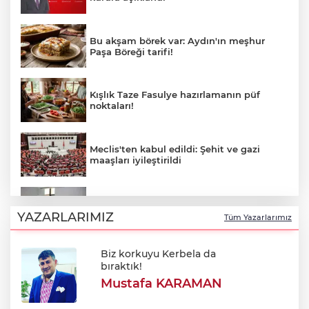
Bu akşam börek var: Aydın'ın meşhur
Paşa Böreği tarifi!
Kışlık Taze Fasulye hazırlamanın püf
noktaları!
Meclis'ten kabul edildi: Şehit ve gazi
maaşları iyileştirildi
Mimarlardan ruhsat süreçlerinde kanun
dışı ücret taleplerine ilişkin açıklama
YAZARLARIMIZ
Tüm Yazarlarımız
Biz korkuyu Kerbela da
Bursa Festivali’nde 'Cimri' rüzgarı: Tam
bıraktık!
not aldı!
Mustafa KARAMAN