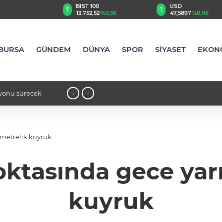
TRY
BIST 100
USD
78
%0,87
13.752,52
%0,36
47,5897
%0,06
BURSA
GÜNDEM
DÜNYA
SPOR
SİYASET
EKON
zyonu sürecek
12:05 - Bakan Uraloğlu duyurdu: Her ik
‹
›
lometrelik kuyruk
noktasında gece yarı
kuyruk