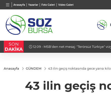
BGN
VND
GAU/
Anasayfa
Yazarlar
Foto Galeri
Video Galeri
28,0626
%0,37
0,0018
%0,19
6.552,
SON
r
12:09 - MSB'den net mesaj: "Terörsüz Türkiye" vi
DAKİKA
Anasayfa
GÜNDEM
43 ilin geçiş noktasında gece yarısı ki
43 ilin geçiş 