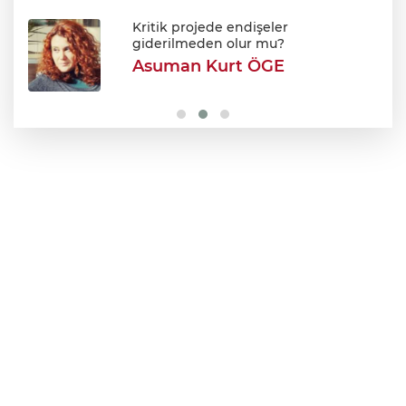
Erdoğan: Terör tehdidinden kalıcı olarak
kurtulacağız
Kritik projede endişeler
giderilmeden olur mu?
Asuman Kurt ÖGE
Bursa'da tavuk çiftliğinde yangın