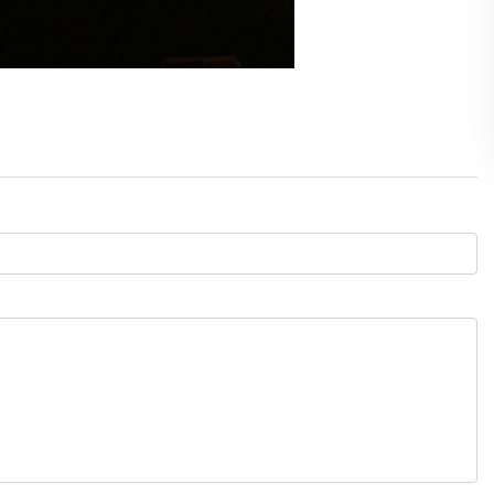
Gölgelerin anlamı!
İbrahim ÖGE