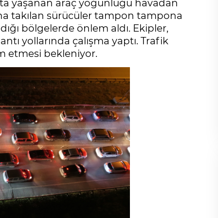
vşak"ta yaşanan araç yoğunluğu havadan
una takılan sürücüler tampon tampona
dığı bölgelerde önlem aldı. Ekipler,
ntı yollarında çalışma yaptı. Trafik
 etmesi bekleniyor.
Cihanşümul aptallık!
Abdullah ULUYURT