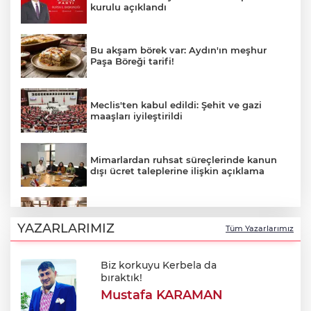
kurulu açıklandı
Bu akşam börek var: Aydın'ın meşhur
Paşa Böreği tarifi!
Meclis'ten kabul edildi: Şehit ve gazi
maaşları iyileştirildi
Mimarlardan ruhsat süreçlerinde kanun
dışı ücret taleplerine ilişkin açıklama
Pazarda sezonu açıldı: Kambara biberi
nedir, turşusu nasıl yapılır?
YAZARLARIMIZ
Tüm Yazarlarımız
Biz korkuyu Kerbela da
Erdoğan: Terör tehdidinden kalıcı olarak
bıraktık!
kurtulacağız
Mustafa KARAMAN