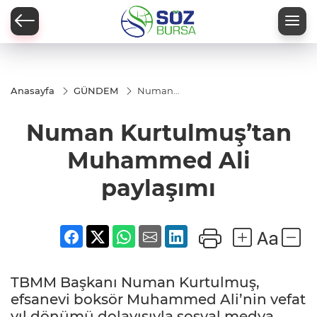
Anasayfa
GÜNDEM
Numan
Kurtulmuş’tan
Muhammed
Numan Kurtulmuş’tan
Ali paylaşımı
Muhammed Ali
paylaşımı
TBMM Başkanı Numan Kurtulmuş,
efsanevi boksör Muhammed Ali’nin vefat
yıl dönümü dolayısıyla sosyal medya