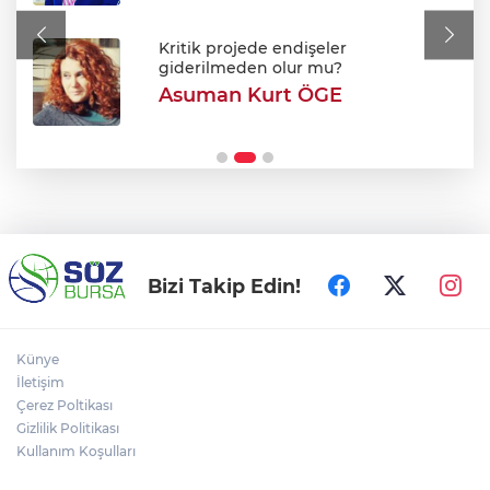
Bursa'da tavuk çiftliğinde yangın
Kritik projede endişeler
giderilmeden olur mu?
Asuman Kurt ÖGE
Yeni Parti Manisa İl Başkanı İlksen
Özalper gözaltına alındı
Bizi Takip Edin!
Künye
İletişim
Çerez Poltikası
Gizlilik Politikası
Kullanım Koşulları