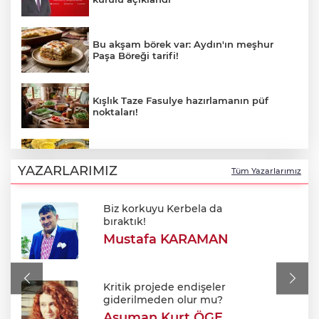
Bu akşam börek var: Aydın'ın meşhur
Paşa Böreği tarifi!
Kışlık Taze Fasulye hazırlamanın püf
noktaları!
5 Ağustos 2026 altın fiyatlarında son
durum!
YAZARLARIMIZ
Tüm Yazarlarımız
Biz korkuyu Kerbela da
BUSKİ duyurdu: Nilüfer'in iki
bıraktık!
mahallesinde 9 saatlik kesinti
Mustafa KARAMAN
Meclis'ten kabul edildi: Şehit ve gazi
maaşları iyileştirildi
Kritik projede endişeler
giderilmeden olur mu?
Asuman Kurt ÖGE