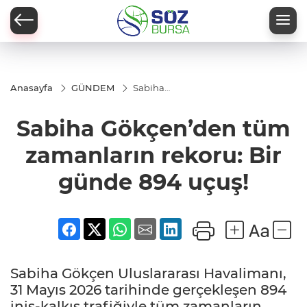
Anasayfa
GÜNDEM
Sabiha
Gökçen’den
tüm
Sabiha Gökçen’den tüm
zamanların
rekoru: Bir
günde 894
zamanların rekoru: Bir
uçuş!
günde 894 uçuş!
Sabiha Gökçen Uluslararası Havalimanı,
31 Mayıs 2026 tarihinde gerçekleşen 894
iniş-kalkış trafiğiyle tüm zamanların